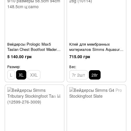
Вейдерсы Prologic Max5
Клей для мембранных
Taslan Chest Bootfoot Waders
материалов Simms Aquasure
Cleated XL 44/45-9/10
Wader Repair FFE 28g (10114)
5 140.00 грн
715.00 грн
размеры 58.5cm 94cm
148.5cm ц:camo
Размер:
Вес:
L
XL
XXL
7г 2шт
28г