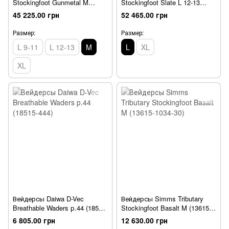
Stockingfoot Gunmetal M
Stockingfoot Slate L 12-13
(13476-042-30)
(12573-096-4012)
45 225.00 грн
52 465.00 грн
Размер:
Размер:
L 9-11
L 12-13
M
L
XL
XL
Вейдерсы Daiwa D-Vec
Вейдерсы Simms Tributary
Breathable Waders р.44 (18515-
Stockingfoot Basalt M (13615-
444)
1034-30)
6 805.00 грн
12 630.00 грн