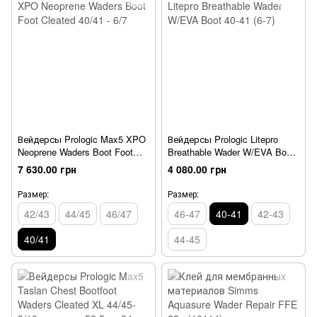
Вейдерсы Prologic Max5 XPO
Вейдерсы Prologic Litepro
Neoprene Waders Boot Foot
Breathable Wader W/EVA Boot
Cleated 40/41 - 6/7
40-41 (6-7)
7 630.00 грн
4 080.00 грн
Размер:
Размер:
42/43
44/45
46/47
46-47
40-41
42-43
40/41
44-45