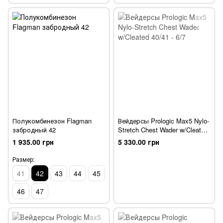
Полукомбинезон Flagman
Вейдерсы Prologic Max5 Nylo-
забродный 42
Stretch Chest Wader w/Cleated
40/41 - 6/7
1 935.00 грн
5 330.00 грн
Размер:
41
42
43
44
45
46
47