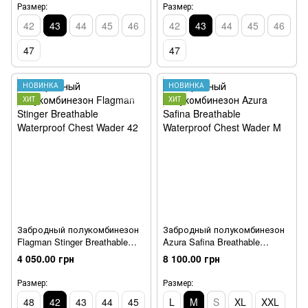
Размер:
Размер:
42
43
44
45
46
42
43
44
45
46
47
47
НОВИНКА
НОВИНКА
ХИТ
ХИТ
Забродный полукомбинезон
Забродный полукомбинезон
Flagman Stinger Breathable
Azura Safina Breathable
Waterproof Chest Wader 42
Waterproof Chest Wader M
4 050.00 грн
8 100.00 грн
Размер:
Размер:
48
42
43
44
45
L
M
S
XL
XXL