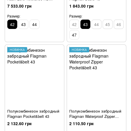
Waders Size 8 (EU 42) Camo,
7 533.00 грн
1 843.00 грн
Размер: (42).
Размер:
Размер:
42
43
44
42
43
44
45
46
47
НОВИНКА
НОВИНКА
Полукомбинезон забродный
Полукомбинезон забродный
Flagman Pocket&belt 43
Flagman Waterproof Zipper
Pocket&belt 43
2 132.60 грн
2 110.50 грн