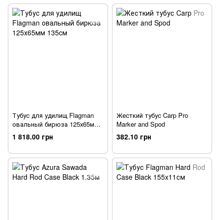
Тубус для удилищ Flagman
Жесткий тубус Carp Pro
овальный бирюза 125х65мм
Marker and Spod
135cм
1 818.00 грн
382.10 грн