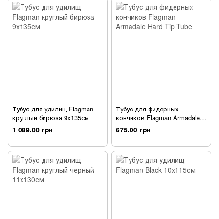
Тубус для удилищ Flagman
Тубус для фидерных
круглый бирюза 9x135см
кончиков Flagman Armadale
Hard Tip Tube
1 089.00 грн
675.00 грн