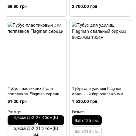
69.80 грн
2 700.00 грн
Тубус пластиковый для
Тубус для удилищ Flagman
поплавков Flagman середн
овальный бирюза 90х50мм
135cм
61.20 грн
1 530.00 грн
Размер:
Размер:
4,6см(Д)Х 27-40см(В)
9х5х135 см.
см.
5,9см(Д)Х 21-34см(В)
9х5х210 см.
см.