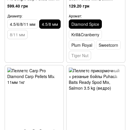
4.5/8мм
Diamond Spice
599.40 грн
129.20 грн
Диаметр:
Аромат:
4.5/6/8/11 мм
4.5/8 мм
Diamond Spice
8/11 мм
Krill&Cranberry
Plum Royal
Sweetcorn
Tiger Nut