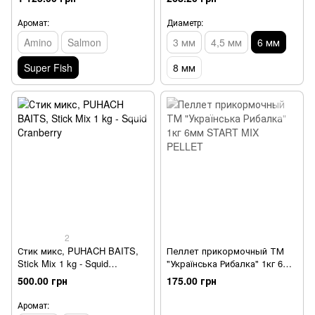
(3mm/4.5mm/6mm) 4 kg
(пакет)
Аромат:
Диаметр:
Amino
Salmon
3 мм
4,5 мм
6 мм
Super Fish
8 мм
2
Стик микс, PUHACH BAITS,
Пеллет прикормочный ТМ
Stick Mix 1 kg - Squid
"Українська Рибалка" 1кг 6мм
Сranberry
START MIX PELLET
500.00 грн
175.00 грн
Аромат: