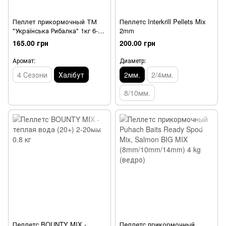
Пеллет прикормочный ТМ
Пеллетс Interkrill Pellets Mix
"Українська Рибалка" 1кг 6-
2mm
8мм Халибут
165.00 грн
200.00 грн
Аромат:
Диаметр:
4 Сезони
Халібут
2мм.
2/4мм.
8/10мм.
Пеллетс BOUNTY MIX -
Пеллетс прикормочный