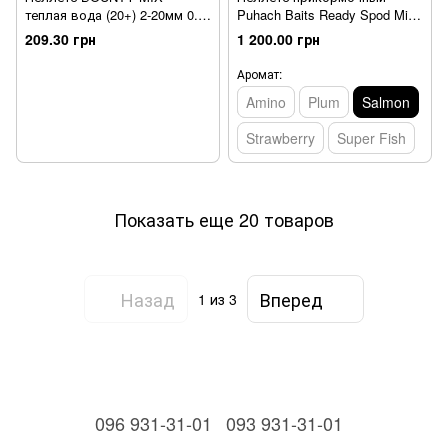
теплая вода (20+) 2-20мм 0.8
Puhach Baits Ready Spod Mix,
кг
Salmon BIG MIX
209.30 грн
1 200.00 грн
(8mm/10mm/14mm) 4 kg
(ведро)
Аромат:
Amino
Plum
Salmon
Strawberry
Super Fish
Показать еще 20 товаров
Назад
Вперед
1
из 3
096 931-31-01
093 931-31-01