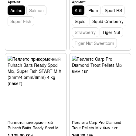
(пакет)
Аромат:
Аромат:
Amino
Salmon
Krill
Plum
Sport RS
Super Fish
Squid
Squid Сranberry
Strawberry
Tiger Nut
Tiger Nut Sweetcorn
Пеллетс прикормочный
Пеллетс Carp Pro Diamond
Puhach Baits Ready Spod Mix,
Trout Pellets Mix 6мм 1кг
Super Fish START MIX
1 125.00 грн
268.20 грн