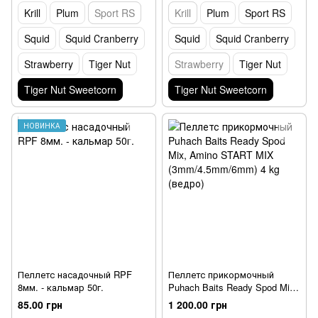
Krill
Plum
Sport RS
Krill
Plum
Sport RS
Squid
Squid Сranberry
Squid
Squid Сranberry
Strawberry
Tiger Nut
Strawberry
Tiger Nut
Tiger Nut Sweetcorn
Tiger Nut Sweetcorn
НОВИНКА
Пеллетс насадочный RPF
Пеллетс прикормочный
8мм. - кальмар 50г.
Puhach Baits Ready Spod Mix,
Amino START MIX
85.00 грн
1 200.00 грн
(3mm/4.5mm/6mm) 4 kg