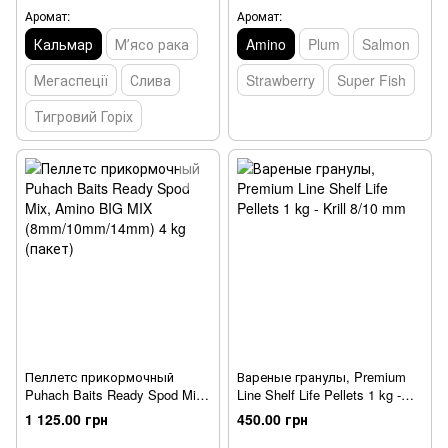
(ведро)
Аромат:
Аромат:
Кальмар
Мʼясо рака
Amino
Plum
Salmon
Мегаспеції
Слива
Strawberry
Super Fish
Тигровий Горіх
Пеллетс прикормочный
Вареные гранулы, Premium
Puhach Baits Ready Spod Mix,
Line Shelf Life Pellets 1 kg -
Amino BIG MIX
Krill 8/10 mm
1 125.00 грн
450.00 грн
(8mm/10mm/14mm) 4 kg