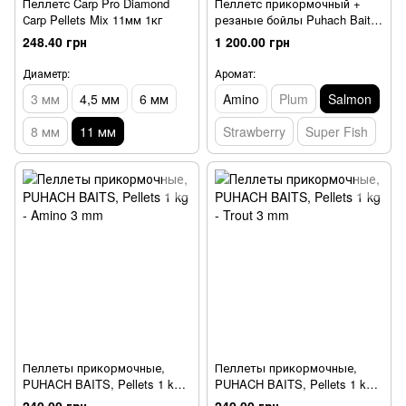
Пеллетс Carp Pro Diamond
Пеллетс прикормочный +
Сarp Pellets Mix 11мм 1кг
резаные бойлы Puhach Baits
Ready Spod Mix, Salmon 3.5
248.40 грн
1 200.00 грн
kg (ведро)
Диаметр:
Аромат:
3 мм
4,5 мм
6 мм
Amino
Plum
Salmon
8 мм
11 мм
Strawberry
Super Fish
Пеллеты прикормочные,
Пеллеты прикормочные,
PUHACH BAITS, Pellets 1 kg -
PUHACH BAITS, Pellets 1 kg -
Amino 3 mm
Trout 3 mm