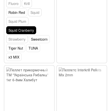
Fluoro
Krill
Robin Red
Squid
Squid Plum
Squid Сranberry
Strawberry
Sweetcorn
Tiger Nut
TUNA
x3 MIX