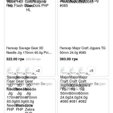
Пилкер Savage Gear 3D
Пилкер Major Craft Jigpara TG
Needle Jig 170mm 60.0g Pink
50mm 24.0g #085
Flash Glow Dots PHP
322.00 грн
383.00 грн
430.00 грн
+2
+5