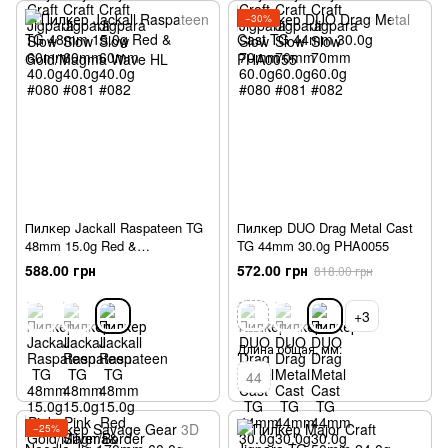
−30%
Пилкер Jackall Raspateen TG
Пилкер DUO Drag Metal Cast
48mm 15.0g Red &
TG 44mm 30.0g PHA0055
Gold/Magma Wave HL
588.00 грн
572.00 грн
818.00 грн
+3
Длина общая, мм:
44
−25%