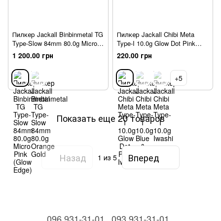
Пилкер Jackall Binbinmetal TG
Пилкер Jackall Chibi Meta
Type-Slow 84mm 80.0g Micro
Type-I 10.0g Glow Dot Pink
Pink (Glow Edge)
Iwashi
1 200.00 грн
220.00 грн
+5
Показать еще 20 товаров
Назад
Вперед
1
из 5
096 931-31-01
093 931-31-01