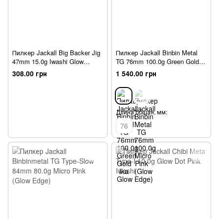
Пилкер Jackall Big Backer Jig
Пилкер Jackall Binbin Metal
47mm 15.0g Iwashi Glow
TG 76mm 100.0g Green Gold
Belly/Border Hl
Ika Glow
308.00 грн
1 540.00 грн
Длина общая, мм:
76