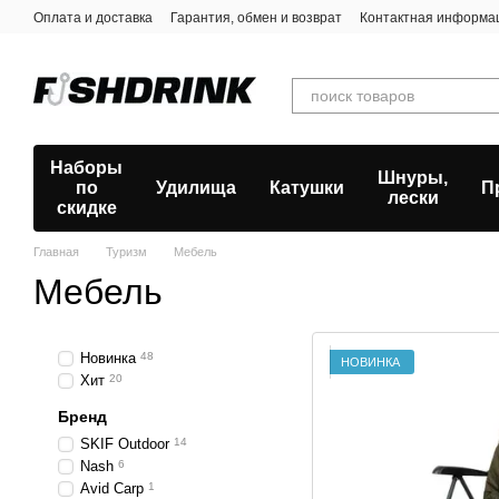
Перейти к основному контенту
Оплата и доставка
Гарантия, обмен и возврат
Контактная информа
Наборы
Шнуры,
по
Удилища
Катушки
П
лески
скидке
Главная
Туризм
Мебель
Мебель
Новинка
48
НОВИНКА
Хит
20
Бренд
SKIF Outdoor
14
Nash
6
Avid Carp
1