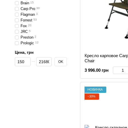
Brain
15
Carp Pro
30
Flagman
3
Forrest
53
Fox
20
JRC
5
Preston
2
Prologic
12
Цена, грн
Кресло карповое Carp 
От Цена, грн
До Цена, грн
Chair
OK
3 996.00 грн
НОВИНКА
−30%