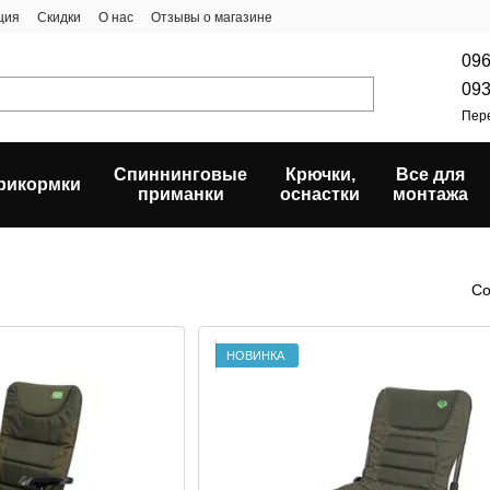
ция
Скидки
О нас
Отзывы о магазине
096
093
Пер
Спиннинговые
Крючки,
Все для
рикормки
приманки
оснастки
монтажа
Со
НОВИНКА