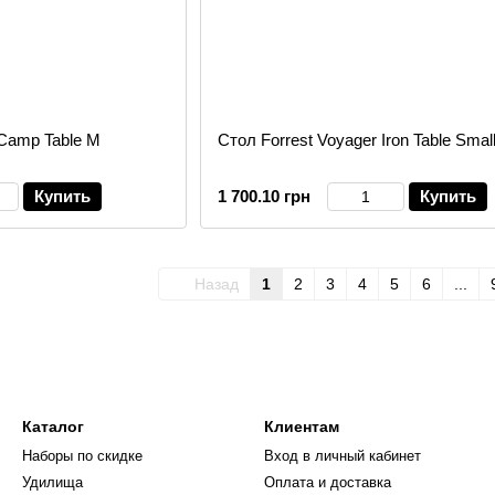
 Camp Table M
Стол Forrest Voyager Iron Table Smal
Купить
1 700.10 грн
Купить
Назад
1
2
3
4
5
6
...
Каталог
Клиентам
Наборы по скидке
Вход в личный кабинет
Удилища
Оплата и доставка