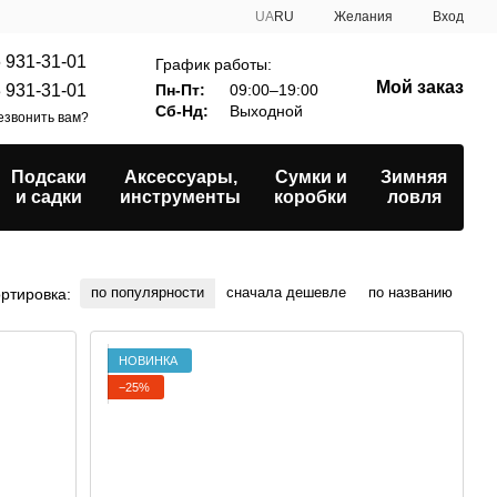
UA
RU
Желания
Вход
 931-31-01
График работы:
Мой заказ
 931-31-01
Пн-Пт:
09:00–19:00
Сб-Нд:
Выходной
езвонить вам?
Подсаки
Аксессуары,
Сумки и
Зимняя
О
и садки
инструменты
коробки
ловля
по популярности
сначала дешевле
по названию
ртировка:
НОВИНКА
−25%