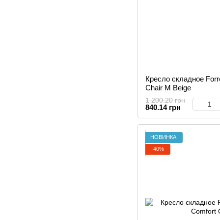
Кресло складное Forr
Chair M Beige
1 200.20 грн
840.14 грн
НОВИНКА
−40%