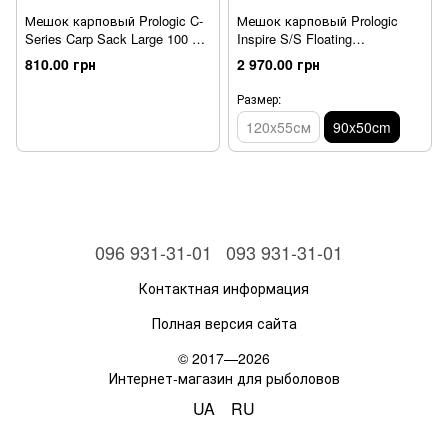
Мешок карповый Prologic C-
Мешок карповый Prologic
Series Carp Sack Large 100 X
Inspire S/S Floating
70Cm Green/Black
Retainer/Weigh Sling L
810.00 грн
2 970.00 грн
90x50cm Camo
Размер:
120x55см
90x50cm
096 931-31-01
093 931-31-01
Контактная информация
Полная версия сайта
© 2017—2026
Интернет-магазин для рыболовов
UA
RU