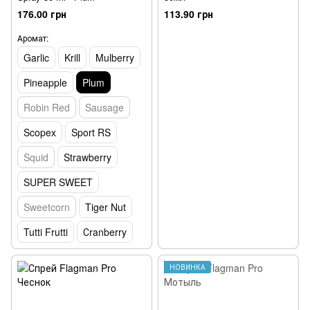
176.00 грн
113.90 грн
Аромат:
Garlic
Krill
Mulberry
Pineapple
Plum
Robin Red
Sausage
Scopex
Sport RS
Squid
Strawberry
SUPER SWEET
Sweetcorn
Tiger Nut
Tutti Frutti
Сranberry
НОВИНКА