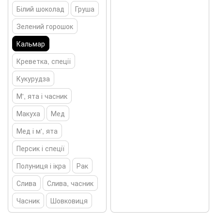
Білий шоколад
Груша
Зелений горошок
Кальмар
Креветка, спеції
Кукурудза
М', ята і часник
Макуха
Мед
Мед і м', ята
Персик і спеції
Полуниця і ікра
Рак
Слива
Слива, часник
Часник
Шовковиця