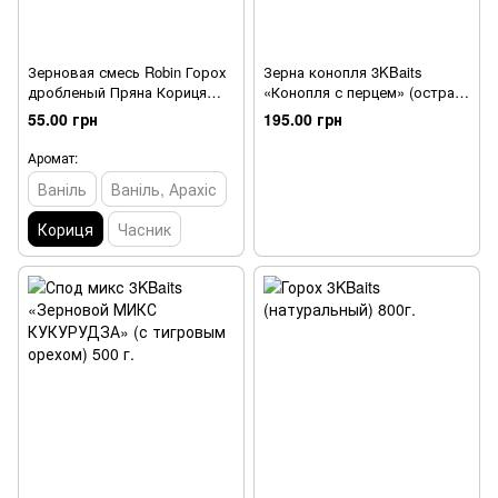
Зерновая смесь Robin Горох
Зерна конопля 3KBaits
дробленый Пряна Кориця
«Конопля с перцем» (острая)
200мл (ж/б)
800 г.
55.00 грн
195.00 грн
Аромат:
Ваніль
Ваніль, Арахіс
Кориця
Часник