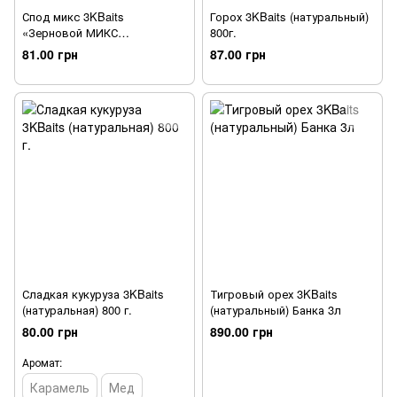
Спод микс 3KBaits
Горох 3KBaits (натуральный)
«Зерновой МИКС
800г.
КУКУРУДЗА» (с тигровым
81.00 грн
87.00 грн
орехом) 500 г.
Сладкая кукуруза 3KBaits
Тигровый орех 3KBaits
(натуральная) 800 г.
(натуральный) Банка 3л
80.00 грн
890.00 грн
Аромат:
Карамель
Мед