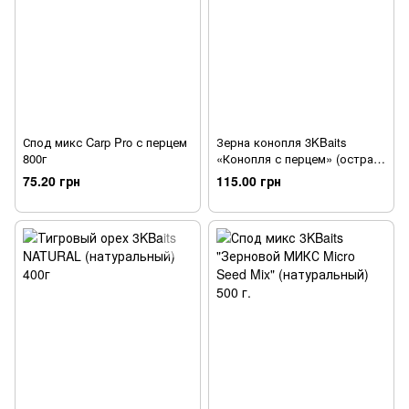
Спод микс Carp Pro с перцем
Зерна конопля 3KBaits
800г
«Конопля с перцем» (острая)
400 г.
75.20 грн
115.00 грн