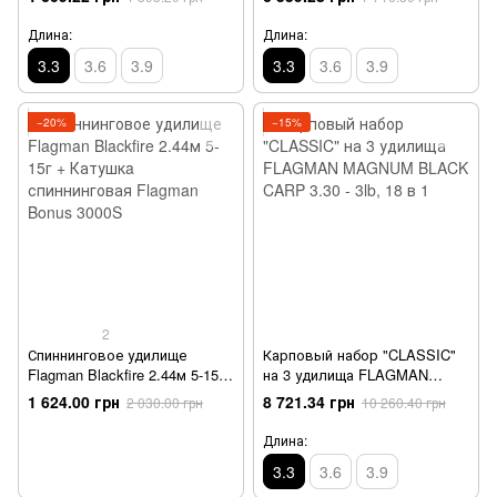
3lb, 4 в 1
3lb, 13 в 1
Длина:
Длина:
3.3
3.6
3.9
3.3
3.6
3.9
−20%
−15%
2
Спиннинговое удилище
Карповый набор "CLASSIC"
Flagman Blackfire 2.44м 5-15г
на 3 удилища FLAGMAN
+ Катушкa спиннинговая
MAGNUM BLACK CARP 3.30 -
1 624.00 грн
8 721.34 грн
2 030.00 грн
10 260.40 грн
Flagman Bonus 3000S
3lb, 18 в 1
Длина:
3.3
3.6
3.9