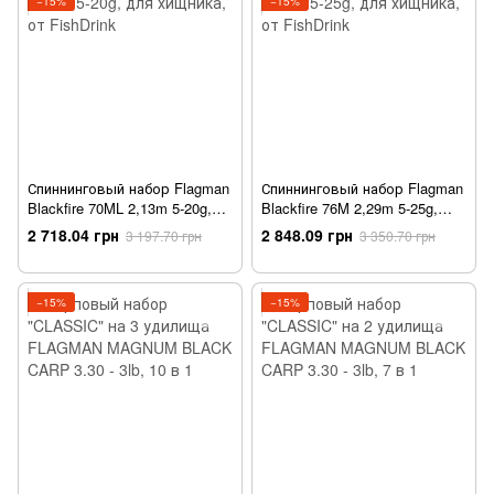
−15%
−15%
Спиннинговый набор Flagman
Спиннинговый набор Flagman
Blackfire 70ML 2,13m 5-20g,
Blackfire 76M 2,29m 5-25g,
для хищника, от FishDrink
для хищника, от FishDrink
2 718.04 грн
2 848.09 грн
3 197.70 грн
3 350.70 грн
−15%
−15%