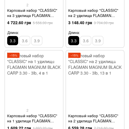
2
Карповый набор "CLASSIC"
Карповый набор "CLASSIC"
на 3 удилища FLAGMAN
на 2 удилища FLAGMAN
MAGNUM BLACK CARP 3.30 -
MAGNUM BLACK CARP 3.30 -
4 722.60 грн
3 148.40 грн
5 556.00 грн
3 704.00 грн
3lb, 10 в 1
3lb, 7 в 1
Длина:
Длина:
3.3
3.6
3.9
3.3
3.6
3.9
−15%
−15%
2
Карповый набор "CLASSIC"
Карповый набор "CLASSIC"
на 1 удилище FLAGMAN
на 2 удилища FLAGMAN
MAGNUM BLACK CARP 3.30 -
MAGNUM BLACK CARP 3.30 -
1 609.22 грн
6 559.28 грн
1 893.20 грн
7 716.80 грн