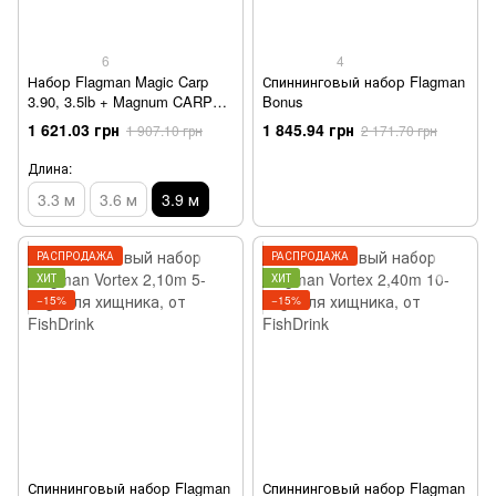
6
4
Набор Flagman Magic Carp
Спиннинговый набор Flagman
3.90, 3.5lb + Magnum CARP
Bonus
Feeder 5000 от FishDrink
1 621.03 грн
1 845.94 грн
1 907.10 грн
2 171.70 грн
Длина:
3.3 м
3.6 м
3.9 м
РАСПРОДАЖА
РАСПРОДАЖА
ХИТ
ХИТ
−15%
−15%
Спиннинговый набор Flagman
Спиннинговый набор Flagman