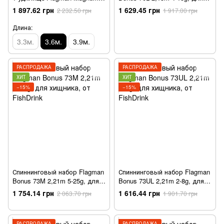
Black Carp NGM 3.6м 3.25lb 4
хищника, от FishDrink
1 897.62 грн
1 629.45 грн
2 232.50 грн
1 917.00 грн
в 1
Длина:
3.3м.
3.6м.
3.9м.
РАСПРОДАЖА
РАСПРОДАЖА
ХИТ
ХИТ
−15%
−15%
Спиннинговый набор Flagman
Спиннинговый набор Flagman
Bonus 73M 2,21m 5-25g, для
Bonus 73UL 2,21m 2-8g, для
хищника, от FishDrink
хищника, от FishDrink
1 754.14 грн
1 616.44 грн
2 063.70 грн
1 901.70 грн
РАСПРОДАЖА
РАСПРОДАЖА