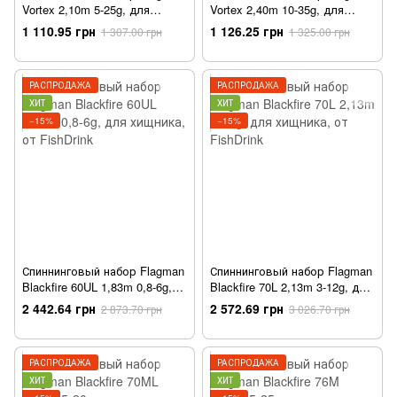
Vortex 2,10m 5-25g, для
Vortex 2,40m 10-35g, для
хищника, от FishDrink
хищника, от FishDrink
1 110.95 грн
1 126.25 грн
1 307.00 грн
1 325.00 грн
РАСПРОДАЖА
РАСПРОДАЖА
ХИТ
ХИТ
−15%
−15%
Спиннинговый набор Flagman
Спиннинговый набор Flagman
Blackfire 60UL 1,83m 0,8-6g,
Blackfire 70L 2,13m 3-12g, для
для хищника, от FishDrink
хищника, от FishDrink
2 442.64 грн
2 572.69 грн
2 873.70 грн
3 026.70 грн
РАСПРОДАЖА
РАСПРОДАЖА
ХИТ
ХИТ