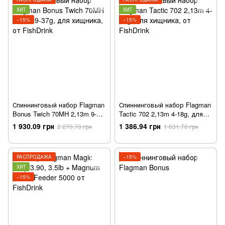
ХИТ
ХИТ
−15%
−15%
Спиннинговый набор Flagman
Спиннинговый набор Flagman
Bonus Twich 70MH 2,13m 9-
Tactic 702 2,13m 4-18g, для
37g, для хищника, от
хищника, от FishDrink
1 930.09 грн
1 386.94 грн
2 270.70 грн
1 631.70 грн
FishDrink
РАСПРОДАЖА
−15%
ХИТ
−15%