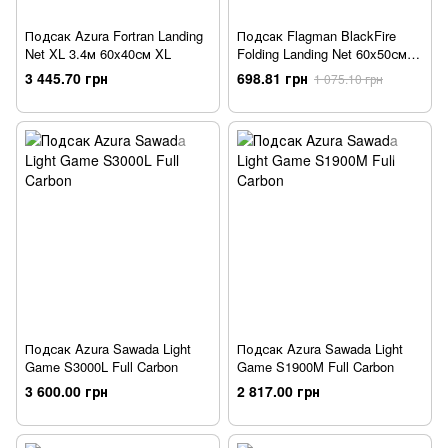
Подсак Azura Fortran Landing
Подсак Flagman BlackFire
Net XL 3.4м 60x40см XL
Folding Landing Net 60x50см
mono 220см
3 445.70 грн
698.81 грн
1 075.10 грн
Подсак Azura Sawada Light
Подсак Azura Sawada Light
Game S3000L Full Carbon
Game S1900M Full Carbon
3 600.00 грн
2 817.00 грн