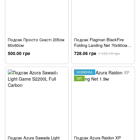
Подсак Просто Снасті 205см
Подсак Flagman BlackFire
60x60см
Folding Landing Net 70x60см
mono 2.3м
500.00 грн
728.06 грн
1 120.10 грн
НОВИНКА
ХИТ
Подсак Azura Sawada Light
Подсак Azura Raidon XP