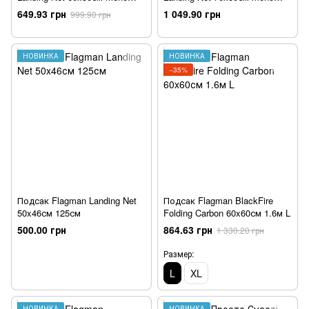
220см
230см
649.93 грн
1 049.90 грн
999.90 грн
НОВИНКА
НОВИНКА
−35%
Подсак Flagman Landing Net
Подсак Flagman BlackFire
50x46см 125см
Folding Carbon 60x60см 1.6м L
500.00 грн
864.63 грн
1 330.20 грн
Размер:
L
XL
НОВИНКА
НОВИНКА