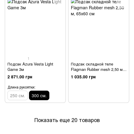
1
Подсак Azura Vesta Light
Подсак складной теле
Game 3м
Flagman Rubber mesh 2,50 м,
65х60 см
2 871.00 грн
1 035.00 грн
Длина рукоятки:
250 см.
300 см.
Показать еще 20 товаров