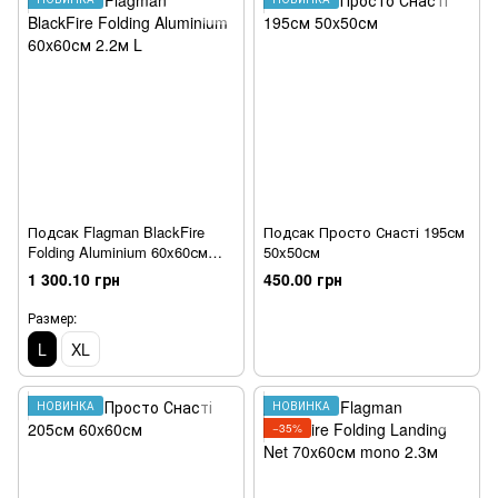
Подсак Flagman BlackFire
Подсак Просто Снасті 195см
Folding Aluminium 60x60см
50x50см
2.2м L
1 300.10 грн
450.00 грн
Размер:
L
XL
НОВИНКА
НОВИНКА
−35%