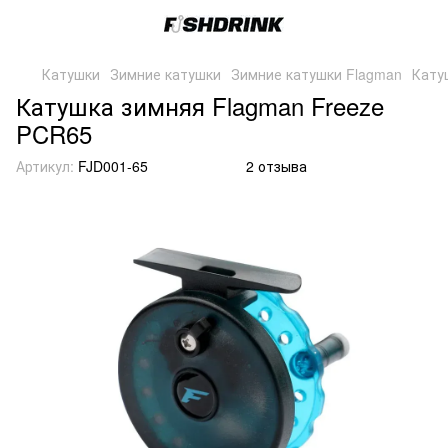
Катушки
Зимние катушки
Зимние катушки Flagman
Кату
Катушка зимняя Flagman Freeze
PCR65
Артикул:
FJD001-65
2 отзыва