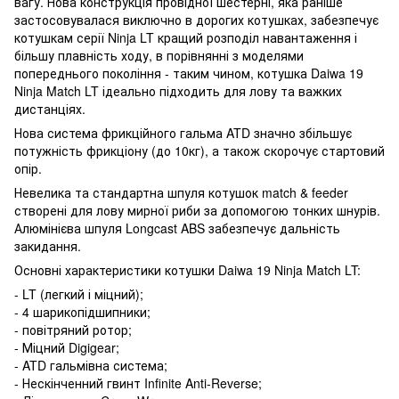
вагу. Нова конструкція провідної шестерні, яка раніше
застосовувалася виключно в дорогих котушках, забезпечує
котушкам серії Ninja LT кращий розподіл навантаження і
більшу плавність ходу, в порівнянні з моделями
попереднього покоління - таким чином, котушка Daiwa 19
Ninja Match LT ідеально підходить для лову та важких
дистанціях.
Нова система фрикційного гальма ATD значно збільшує
потужність фрикціону (до 10кг), а також скорочує стартовий
опір.
Невелика та стандартна шпуля котушок match & feeder
створені для лову мирної риби за допомогою тонких шнурів.
Алюмінієва шпуля Longcast ABS забезпечує дальність
закидання.
Основні характеристики котушки Daiwa 19 Ninja Match LT:
- LT (легкий і міцний);
- 4 шарикопідшипники;
- повітряний ротор;
- Міцний Digigear;
- ATD гальмівна система;
- Нескінченний гвинт Infinite Anti-Reverse;