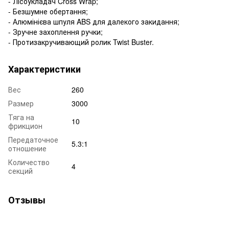
- Лісоукладач Cross Wrap;
- Безшумне обертання;
- Алюмінієва шпуля ABS для далекого закидання;
- Зручне захоплення ручки;
- Протизакручивающий ролик Twist Buster.
Характеристики
Вес
260
Размер
3000
Тяга на
10
фрикцион
Передаточное
5.3:1
отношение
Количество
4
секций
Отзывы