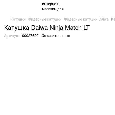
Катушки
Фидерные катушки
Фидерные катушки Daiwa
Ка
Катушка Daiwa Ninja Match LT
Артикул:
100027620
Оставить отзыв