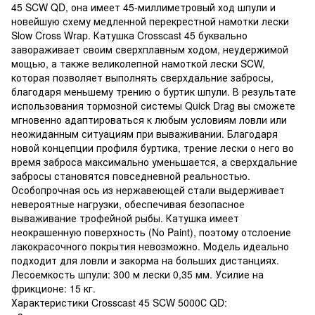
45 SCW QD, она имеет 45-миллиметровый ход шпули и
новейшую схему медленной перекрестной намотки лески
Slow Cross Wrap. Катушка Crosscast 45 буквально
завораживает своим сверхплавным ходом, неудержимой
мощью, а также великолепной намоткой лески SCW,
которая позволяет выполнять сверхдальние забросы,
благодаря меньшему трению о буртик шпули. В результате
использования тормозной системы Quick Drag вы сможете
мгновенно адаптироваться к любым условиям ловли или
неожиданным ситуациям при вываживании. Благодаря
новой концепции профиля буртика, трение лески о него во
время заброса максимально уменьшается, а сверхдальние
забросы становятся повседневной реальностью.
Особопрочная ось из нержавеющей стали выдерживает
невероятные нагрузки, обеспечивая безопасное
вываживание трофейной рыбы. Катушка имеет
неокрашенную поверхность (No Paint), поэтому отслоение
лакокрасочного покрытия невозможно. Модель идеально
подходит для ловли и закорма на больших дистанциях.
Лесоемкость шпули: 300 м лески 0,35 мм. Усилие на
фрикционе: 15 кг.
Характеристики Crosscast 45 SCW 5000С QD: