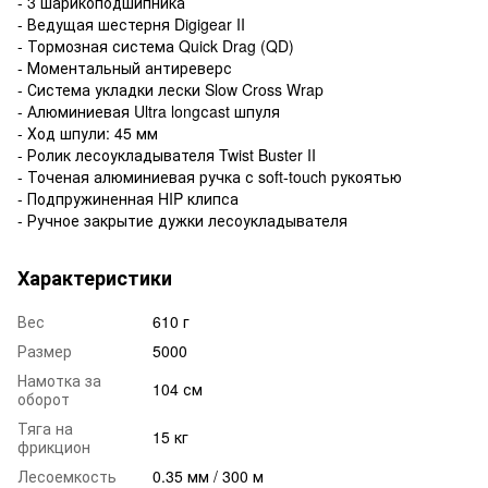
- 3 шарикоподшипника
- Ведущая шестерня Digigear II
- Тормозная система Quick Drag (QD)
- Моментальный антиреверс
- Система укладки лески Slow Cross Wrap
- Алюминиевая Ultra longсast шпуля
- Ход шпули: 45 мм
- Ролик лесоукладывателя Twist Buster II
- Точеная алюминиевая ручка с soft-touch рукоятью
- Подпружиненная HIP клипса
- Ручное закрытие дужки лесоукладывателя
Характеристики
Вес
610 г
Размер
5000
Намотка за
104 см
оборот
Тяга на
15 кг
фрикцион
Лесоемкость
0.35 мм / 300 м