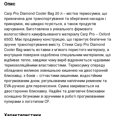
Опис
Carp Pro Diamond Cooler Bag 20 л – містка термосумка, що
призначена для транспортування та зберігання насадок і
прикормок, які швидко псуються, а також продуктів
харчування. Виготовлена з унікального фірмового
вологостійкого камуфльованого матеріалу Сarp Pro – Oxford
650D. Має продуману конструкцію, що гарантує безпечне та
зручне транспортування вмісту. Стінки Carp Pro Diamond
Cooler Bag мають вставки з м'якого пористого матеріалу, а
внутрішня поверхня оздоблена спеціальним матеріалом, що
відбиває тепло, завдяки чому виріб відрізняється чудовими
термоізоляційними властивостями. Термосумку спереду
обладнано великою зовнішньою кишенею на двосторонній
блискавці, з боків – сітчастими кишенями, водостійким
прогумованим дном, регульованим наплічним ременем та
EVA-ручкою для перенесення. Сумка закривається на
двосторонню блискавку. Надійні та довговічні блискавки
оснащено бігунками зі зручними в роботі прогумованими
пулерами з логотипом СР.
Характеристики