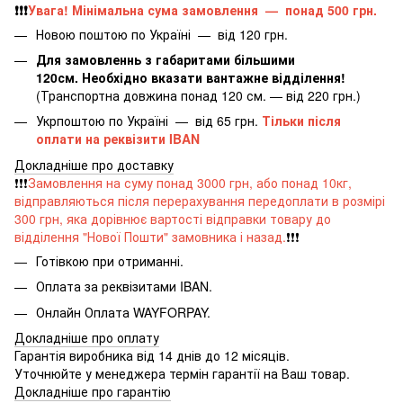
❗️❗️❗️
Увага! Мінімальна сума замовлення — понад 500 грн.
Новою поштою по Україні — від 120 грн.
Для замовленнь з габаритами більшими
120см. Необхідно вказати вантажне відділення!
(Транспортна довжина понад 120 см. — від 220 грн.)
Укрпоштою по Україні — від 65 грн.
Тільки після
оплати на реквізити IBAN
Докладніше про доставку
❗️❗️❗️
Замовлення на суму понад 3000 грн, або понад 10кг,
відправляються після перерахування передоплати в розмірі
300 грн, яка дорівнює вартості відправки товару до
відділення "Нової Пошти" замовника і назад.
❗️❗️❗️
Готівкою при отриманні.
Оплата за реквізитами IBAN.
Онлайн Оплата WAYFORPAY.
Докладніше про оплату
Гарантія виробника від 14 днів до 12 місяців.
Уточнюйте у менеджера термін гарантії на Ваш товар.
Докладніше про гарантію