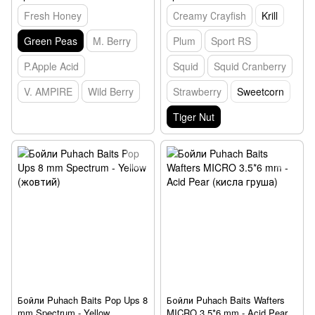
Fresh Honey
Сreamy Сrayfish
Krill
Green Peas
M. Berry
Plum
Sport RS
P.Apple Acid
Squid
Squid Сranberry
V. AMPIRE
Wild Berry
Strawberry
Sweetcorn
Tiger Nut
Бойли Puhach Baits Pop Ups 8
Бойли Puhach Baits Wafters
mm Spectrum - Yellow
MICRO 3.5*6 mm - Acid Pear