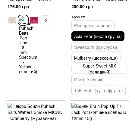
(жовтий)
(кисла груша)
176.00 грн
200.00 грн
Аромат:
+3
Pineapple (ананас)
Acid Pear (кисла груша)
Sweetcorn (кукурудза)
Mulberry (шовковиця)
Super Sweet MIX
(солодкий)
Garlic (часник)
Tutti Frutti (тутті-фрутті)