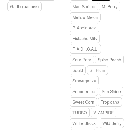
Garlic (часник)
Mad Shrimp
M. Berry
Mellow Melon
P. Apple Acid
Pistache Milk
R.A.D.I.C.A.L.
Sour Pear
Spice Peach
Squid
St. Plum
Stravaganza
Summer Ice
Sun Shine
Sweet Corn
Tropicana
TURBO
V. AMPIRE
White Shock
Wild Berry