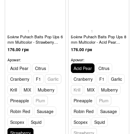
1
1
Бойли Puhach Baits Pop Ups 6
Бойли Puhach Baits Pop Ups 8
mm Multicolor - Strawberry
mm Multicolor - Acid Pear
(полуниця)
(кисла груша)
176.00 грн
176.00 грн
Аромат:
Аромат:
Acid Pear
Citrus
Acid Pear
Citrus
Cranberry
F1
Garlic
Cranberry
F1
Garlic
Krill
MIX
Mulberry
Krill
MIX
Mulberry
Pineapple
Plum
Pineapple
Plum
Robin Red
Sausage
Robin Red
Sausage
Scopex
Squid
Scopex
Squid
Strawberry
Strawberry