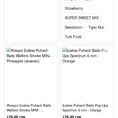
Strawberry
SUPER SWEET MIX
Sweetcorn
Tiger Nut
Tutti Frutti
Флюро Бойли Puhach Baits
Бойли Puhach Baits Pop Ups
Wafters Smoke MINI -
Spectrum 6 mm - Orange
Pineapple (ананас)
176.00 грн
176.00 грн