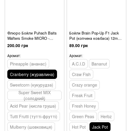
Флюро Бойли Puhach Baits
Бойли Brain Pop-Up F1 Jack
Wafters Smoke MICRO -
Pot (копчена ковбаса) 12mm
Cranberry (журавлина)
15g
200.00 грн
89.00 грн
Аромат:
Аромат:
Pineapple (ананас)
A.C.I.D
Bananut
Cranberry (журавлина)
Craw Fish
Sweetcorn (кукурудза)
Crazy orange
Super Sweet MIX
Freak Fruit
(солодкий)
Acid Pear (кисла груша)
Fresh Honey
Tutti Frutti (тутті-фрутті)
Green Peas
Herbz
Mulberry (шовковиця)
Hot Pot
Jack Pot