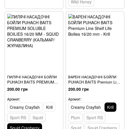
Wild Honey
ПИЛЯЧІ НАСАДОЧНІ БОЙЛИ
ВАРЕНІ НАСАДОЧНІ БОЙЛИ
PUHACH BAITS PREMIUM
PUHACH BAITS Premium Line
SOLUBLE BOILIES 16/20 MM -
Shelf Life Boilies 16/20 mm -
200.00 грн
200.00 грн
SQUID CRANBERRY
Krill
(КАЛЬМАР/ЖУРАВЛИНА)
Аромат:
Аромат:
Сreamy Сrayfish
Krill
Сreamy Сrayfish
Krill
Sport RS
Squid
Plum
Sport RS
Squid Сranberry
Squid
Squid Сranberry