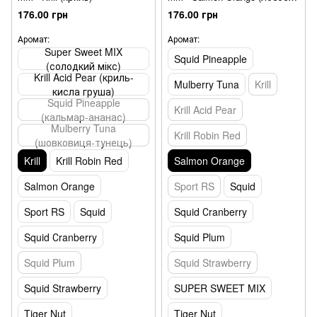
апельсин)
176.00 грн
176.00 грн
Аромат:
Аромат:
Super Sweet MIX
Squid Pineapple
(солодкий мікс)
Krill Acid Pear (криль-
Mulberry Tuna
Krill
кисла груша)
Squid Pineapple
Krill Acid Pear
(кальмар-ананас)
Mulberry Tuna
Krill Robin Red
(шовковиця-тунець)
Krill
Krill Robin Red
Salmon Orange
Salmon Orange
Sport RS
Squid
Sport RS
Squid
Squid Сranberry
Squid Сranberry
Squid Plum
Squid Plum
Squid Strawberry
Squid Strawberry
SUPER SWEET MIX
Tiger Nut
Tiger Nut