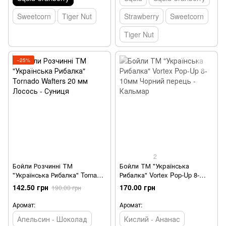
Sweetcorn
Tiger Nut
Strawberry
Sweetcorn
Tiger Nut
−25%
2
Бойли Розчинні ТМ
Бойли ТМ "Українська
"Українська Рибалка" Tornado
Рибалка" Vortex Pop-Up 8-
Wafters 20 мм Лосось -
10мм Чорний перець -
142.50 грн
170.00 грн
190.00 грн
Суниця
Кальмар
Аромат:
Аромат:
Апельсин - Шоколад
Кислий - Ананас