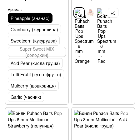
Аромат:
+3
Pineapple (ананас)
Cranberry (журавлина)
Sweetcorn (кукурудза)
Super Sweet MIX
(солодкий)
Acid Pear (кисла груша)
Tutti Frutti (тутті-фрутті)
Mulberry (шовковиця)
Garlic (часник)