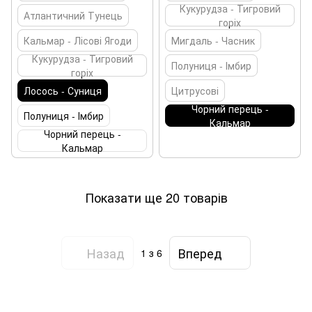
Кукурудза - Тигровий
Атлантичний Тунець
горіх
Кальмар - Лісові Ягоди
Мигдаль - Часник
Кукурудза - Тигровий
Полуниця - Імбир
горіх
Лосось - Суниця
Цитрусові
Чорний перець -
Полуниця - Імбир
Кальмар
Чорний перець -
Кальмар
Показати ще 20 товарів
Назад
Вперед
1
з 6