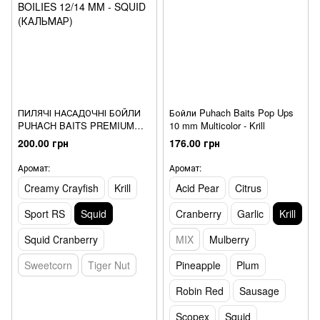
ПИЛЯЧІ НАСАДОЧНІ БОЙЛИ
Бойли Puhach Baits Pop Ups
PUHACH BAITS PREMIUM
10 mm Multicolor - Krill
SOLUBLE BOILIES 12/14 MM -
200.00 грн
176.00 грн
SQUID (КАЛЬМАР)
Аромат:
Аромат:
Сreamy Сrayfish
Krill
Acid Pear
Citrus
Sport RS
Squid
Cranberry
Garlic
Krill
Squid Сranberry
MIX
Mulberry
Sweetcorn
Tiger Nut
Pineapple
Plum
Robin Red
Sausage
Scopex
Squid