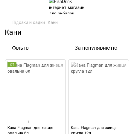
Підсаки й садки
Кани
Кани
Фільтр
За популярністю
ХІТ
1
Кана Flagman для живця
Кана Flagman для живця
овальна 6л
кругла 12л