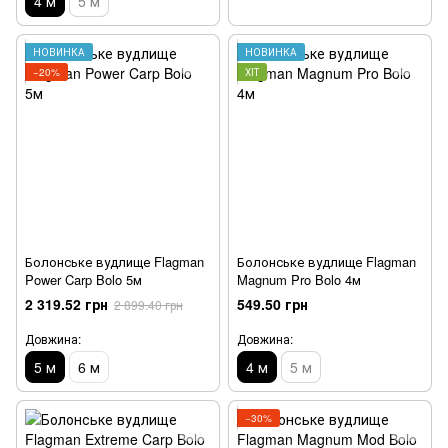
4 м
5 м
НОВИНКА
НОВИНКА
−20%
ХІТ
Болонське вудлище Flagman
Болонське вудлище Flagman
Power Carp Bolo 5м
Magnum Pro Bolo 4м
2 319.52 грн
549.50 грн
2 899.40 грн
Довжина:
Довжина:
5 м
6 м
4 м
5 м
−30%