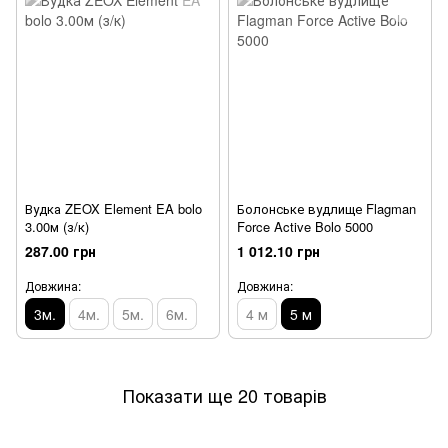
Вудка ZEOX Element EA bolo
Болонське вудлище Flagman
3.00м (з/к)
Force Active Bolo 5000
287.00 грн
1 012.10 грн
Довжина:
Довжина:
3м.
4м.
5м.
6м.
4 м
5 м
Показати ще 20 товарів