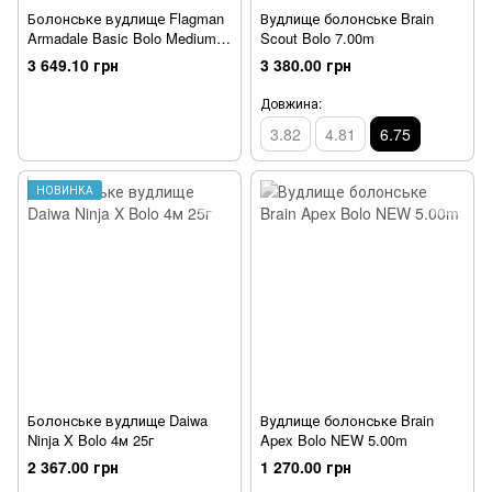
Болонське вудлище Flagman
Вудлище болонське Brain
Armadale Basic Bolo Medium
Scout Bolo 7.00m
Strong 5м
3 649.10 грн
3 380.00 грн
Довжина:
3.82
4.81
6.75
НОВИНКА
Болонське вудлище Daiwa
Вудлище болонське Brain
Ninja X Bolo 4м 25г
Apex Bolo NEW 5.00m
2 367.00 грн
1 270.00 грн