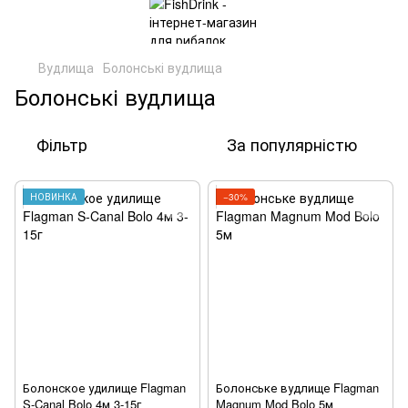
Вудлища
Болонські вудлища
Болонські вудлища
Фільтр
За популярністю
НОВИНКА
−30%
Болонское удилище Flagman
Болонське вудлище Flagman
S-Canal Bolo 4м 3-15г
Magnum Mod Bolo 5м