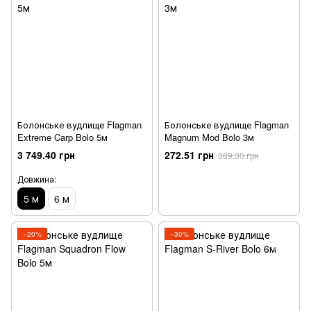
Болонське вудлище Flagman
Болонське вудлище Flagman
Extreme Carp Bolo 5м
Magnum Mod Bolo 3м
3 749.40 грн
272.51 грн
389.30 грн
Довжина:
5 м
6 м
−20%
−30%