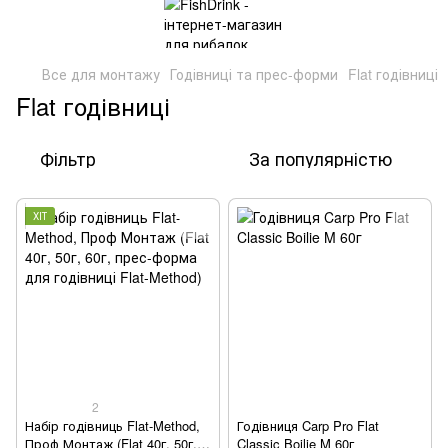
Все для монтажу
Годівниці та прес-форми
Flat годівниці
Flat годівниці
Фільтр
За популярністю
ХІТ
2
Набір годівниць Flat-Method,
Годівниця Carp Pro Flat
Проф Монтаж (Flat 40г, 50г,
Classic Boilie M 60г