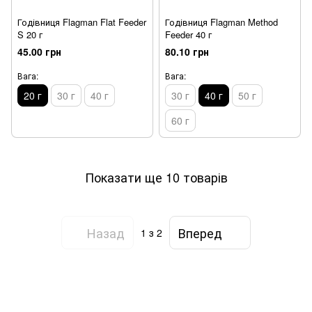
Годівниця Flagman Flat Feeder
Годівниця Flagman Method
S 20 г
Feeder 40 г
45.00 грн
80.10 грн
Вага:
Вага:
20 г
30 г
40 г
30 г
40 г
50 г
60 г
Показати ще 10 товарів
Назад
Вперед
1
з 2