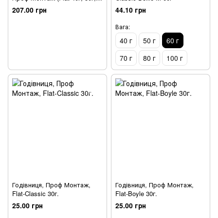
60г, прес-форма для
207.00 грн
44.10 грн
годівниці Flat-Method)
Вага:
40 г
50 г
60 г
70 г
80 г
100 г
Годівниця, Проф Монтаж,
Годівниця, Проф Монтаж,
Flat-Classic 30г.
Flat-Boyle 30г.
25.00 грн
25.00 грн