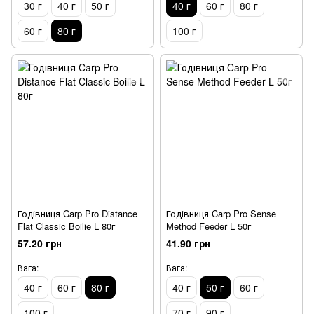
30 г
40 г
50 г
40 г
60 г
80 г
60 г
80 г
100 г
Годівниця Carp Pro Distance
Годівниця Carp Pro Sense
Flat Classic Boilie L 80г
Method Feeder L 50г
57.20 грн
41.90 грн
Вага:
Вага:
40 г
60 г
80 г
40 г
50 г
60 г
100 г
70 г
90 г