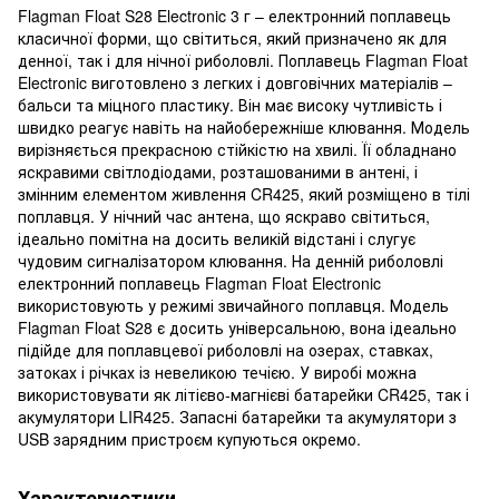
Flagman Float S28 Electronic 3 г – електронний поплавець
класичної форми, що світиться, який призначено як для
денної, так і для нічної риболовлі. Поплавець Flagman Float
Electronic виготовлено з легких і довговічних матеріалів –
бальси та міцного пластику. Він має високу чутливість і
швидко реагує навіть на найобережніше клювання. Модель
вирізняється прекрасною стійкістю на хвилі. Її обладнано
яскравими світлодіодами, розташованими в антені, і
змінним елементом живлення CR425, який розміщено в тілі
поплавця. У нічний час антена, що яскраво світиться,
ідеально помітна на досить великій відстані і слугує
чудовим сигналізатором клювання. На денній риболовлі
електронний поплавець Flagman Float Electronic
використовують у режимі звичайного поплавця. Модель
Flagman Float S28 є досить універсальною, вона ідеально
підійде для поплавцевої риболовлі на озерах, ставках,
затоках і річках із невеликою течією. У виробі можна
використовувати як літієво-магнієві батарейки CR425, так і
акумулятори LIR425. Запасні батарейки та акумулятори з
USB зарядним пристроєм купуються окремо.
Характеристики