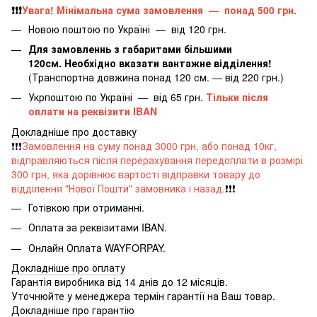
❗️❗️❗️
Увага! Мінімальна сума замовлення — понад 500 грн.
Новою поштою по Україні — від 120 грн.
Для замовленнь з габаритами більшими
120см. Необхідно вказати вантажне відділення!
(Транспортна довжина понад 120 см. — від 220 грн.)
Укрпоштою по Україні — від 65 грн.
Тільки після
оплати на реквізити IBAN
Докладніше про доставку
❗️❗️❗️
Замовлення на суму понад 3000 грн, або понад 10кг,
відправляються після перерахування передоплати в розмірі
300 грн, яка дорівнює вартості відправки товару до
відділення "Нової Пошти" замовника і назад.
❗️❗️❗️
Готівкою при отриманні.
Оплата за реквізитами IBAN.
Онлайн Оплата WAYFORPAY.
Докладніше про оплату
Гарантія виробника від 14 днів до 12 місяців.
Уточнюйте у менеджера термін гарантії на Ваш товар.
Докладніше про гарантію