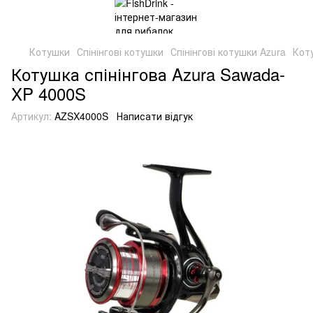
Котушки
Спінінгові котушки
Спінінгові котушки Azura
Кот
Котушка спінінгова Azura Sawada-
XP 4000S
Артикул:
AZSX4000S
Написати відгук