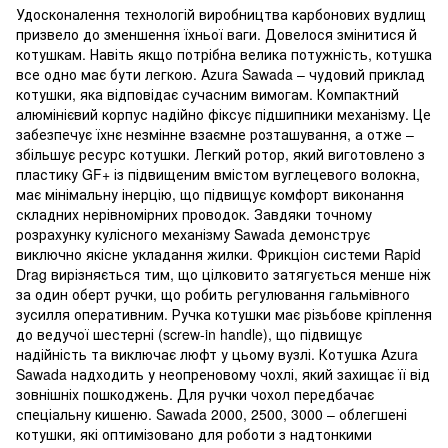
Удосконалення технологій виробництва карбонових вудлищ
призвело до зменшення їхньої ваги. Довелося змінитися й
котушкам. Навіть якщо потрібна велика потужність, котушка
все одно має бути легкою. Azura Sawada – чудовий приклад
котушки, яка відповідає сучасним вимогам. Компактний
алюмінієвий корпус надійно фіксує підшипники механізму. Це
забезпечує їхнє незмінне взаємне розташування, а отже –
збільшує ресурс котушки. Легкий ротор, який виготовлено з
пластику GF+ із підвищеним вмістом вуглецевого волокна,
має мінімальну інерцію, що підвищує комфорт виконання
складних нерівномірних проводок. Завдяки точному
розрахунку кулісного механізму Sawada демонструє
виключно якісне укладання жилки. Фрикціон системи Rapid
Drag вирізняється тим, що цілковито затягується менше ніж
за один оберт ручки, що робить регулювання гальмівного
зусилля оперативним. Ручка котушки має різьбове кріплення
до ведучої шестерні (screw-in handle), що підвищує
надійність та виключає люфт у цьому вузлі. Котушка Azura
Sawada надходить у неопреновому чохлі, який захищає її від
зовнішніх пошкоджень. Для ручки чохол передбачає
спеціальну кишеню. Sawada 2000, 2500, 3000 – облегшені
котушки, які оптимізовано для роботи з надтонкими