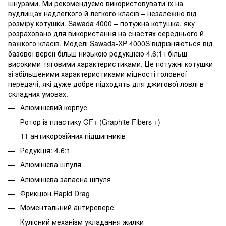
шнурами. Ми рекомендуємо використовувати їх на
вудлищах надлегкого й легкого класів – незалежно від
розміру котушки. Sawada 4000 – потужна котушка, яку
розраховано для використання на снастях середнього й
важкого класів. Моделі Sawada-XP 4000S відрізняються від
базової версії більш низькою редукцією 4.6:1 і більш
високими тяговими характеристиками. Це потужні котушки
зі збільшеними характеристиками міцності головної
передачі, які дуже добре підходять для джигової ловлі в
складних умовах.
Алюмінієвий корпус
Ротор із пластику GF+ (Graphite Fibers +)
11 антикорозійних підшипників
Редукція: 4.6:1
Алюмінієва шпуля
Алюмінієва запасна шпуля
Фрикціон Rapid Drag
Моментальний антиреверс
Кулісний механізм укладання жилки