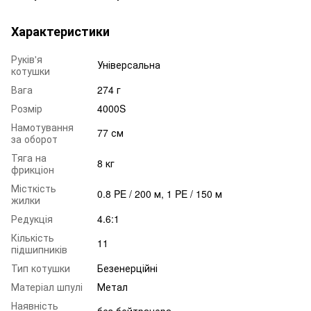
Характеристики
Руків'я
Універсальна
котушки
Вага
274 г
Розмір
4000S
Намотування
77 см
за оборот
Тяга на
8 кг
фрикціон
Місткість
0.8 PE / 200 м, 1 PE / 150 м
жилки
Редукція
4.6:1
Кількість
11
підшипників
Тип котушки
Безенерційні
Матеріал шпулі
Метал
Наявність
без бейтранера