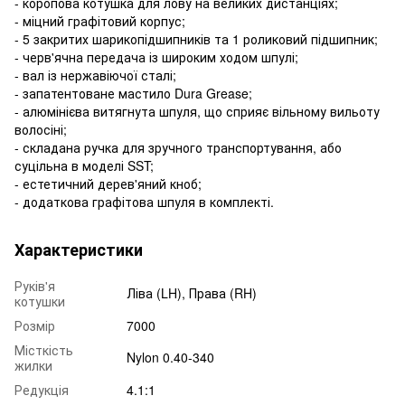
- коропова котушка для лову на великих дистанціях;
- міцний графітовий корпус;
- 5 закритих шарикопідшипників та 1 роликовий підшипник;
- черв'ячна передача із широким ходом шпулі;
- вал із нержавіючої сталі;
- запатентоване мастило Dura Grease;
- алюмінієва витягнута шпуля, що сприяє вільному вильоту
волосіні;
- складана ручка для зручного транспортування, або
суцільна в моделі SST;
- естетичний дерев'яний кноб;
- додаткова графітова шпуля в комплекті.
Характеристики
Руків'я
Ліва (LH), Права (RH)
котушки
Розмір
7000
Місткість
Nylon 0.40-340
жилки
Редукція
4.1:1