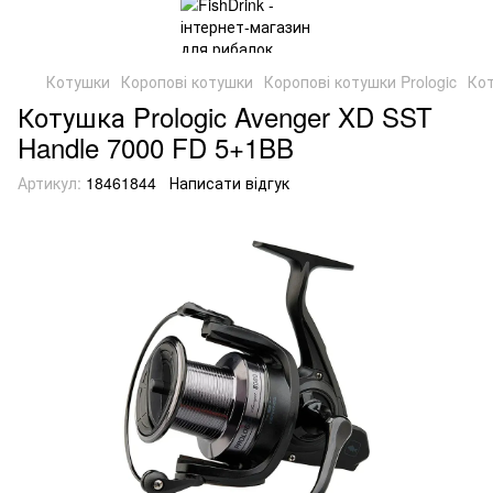
Котушки
Коропові котушки
Коропові котушки Prologic
Кот
Котушка Prologic Avenger XD SST
Handle 7000 FD 5+1BB
Артикул:
18461844
Написати відгук