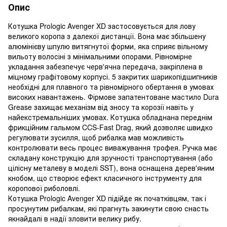
Опис
Котушка Prologic Avenger XD застосовується для лову
великого коропа з далекої дистанції. Вона має збільшену
алюмінієву шпулю витягнутої форми, яка сприяє вільному
вильоту волосіні з мінімальними опорами. Рівномірне
укладання забезпечує черв'ячна передача, закріплена в
міцному графітовому корпусі. 5 закритих шарикопідшипників
необхідні для плавного та рівномірного обертання в умовах
високих навантажень. Фірмове запатентоване мастило Dura
Grease захищає механізм від зносу та корозії навіть у
найекстремальніших умовах. Котушка обладнана переднім
фрикційним гальмом CCS-Fast Drag, який дозволяє швидко
регулювати зусилля, щоб рибалка мав можливість
контролювати весь процес виважування трофея. Ручка має
складану конструкцію для зручності транспортування (або
цілісну металеву в моделі SST), вона оснащена дерев'яним
кнобом, що створює ефект класичного інструменту для
коропової риболовлі.
Котушка Prologic Avenger XD підійде як початківцям, так і
просунутим рибалкам, які прагнуть закинути свою снасть
якнайдалі в надії зловити велику рибу.