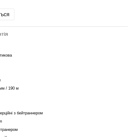
ться
нтія
тикова
м
мм / 190 м
ерційні з бейтраннером
л
йтранером