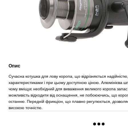
Опис
Сучасна котушка для лову коропа, що відрізняється надійніст
характеристиками і при цьому доступною ціною. Алюмінієва шп
чому вміщує необхідний для виваження великого коропа запас
можливість відходити від оснащення, не побоюючись, що короп зі
останню. Передній фрикціон, що плавно регулюється, дозволяє
високою точністю.