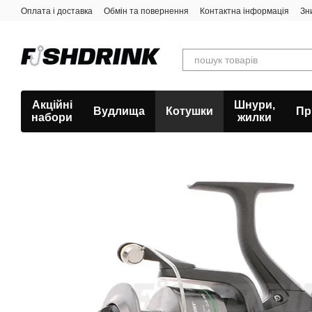
Перейти к основному контенту
Оплата і доставка
Обмін та повернення
Контактна інформація
Зн
Акційні
Шнури,
Вудлища
Котушки
Пр
набори
жилки