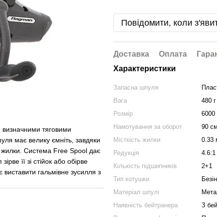
Повідомити, коли з'яви
Доставка
Оплата
Гара
Характеристики
Запасна шпуля
Плас
Вага
480 г
Розмір
6000
Намотування за оборот
90 с
ю, визначними тяговими
уля має велику ємніть, завдяки
Місткість жилки
0.33 
 жилки. Система Free Spool дає
Редукція
4.6:1
рве її зі стійок або обірве
Кількість підшипників
2+1
 виставити гальмівне зусилля з
Тип котушки
Безін
Матеріал шпулі
Мета
Наявність бейтранера
З бе