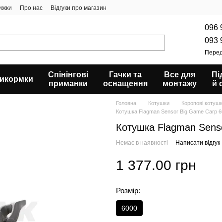
ижки
Про нас
Відгуки про магазин
096 
093 
Перед
Спінінгові
Гачки та
Все для
Пі
икормки
приманки
оснащення
монтажу
й 
Головна
Котушки
Коропові котуш
Котушка Flagman Sensor Big Game Carp 
Котушка Flagman Sens
Немає в наявності
Написати відгук
1 377.00 грн
Розмір:
6000