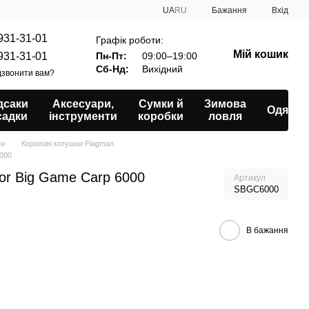
UA
RU
Бажання
Вхід
931-31-01
Графік роботи:
Мій кошик
931-31-01
Пн-Пт:
09:00–19:00
Сб-Нд:
Вихідний
звонити вам?
дсаки
Аксесуари,
Сумки й
Зимова
Одяг
садки
інструменти
коробки
ловля
ки
Коропові котушки Flagman
6000
or Big Game Carp 6000
Артикул
SBGC6000
В бажання