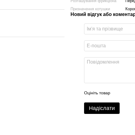
Розташування фрикціона
Пере
Призначення котушки
Коро
Новий відгук або комента
Оцініть товар
Надіслати