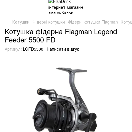
Котушки
Фідерні котушки
Фідерні котушки Flagman
Котуш
Котушка фідерна Flagman Legend
Feeder 5500 FD
Артикул:
LGFD5500
Написати відгук