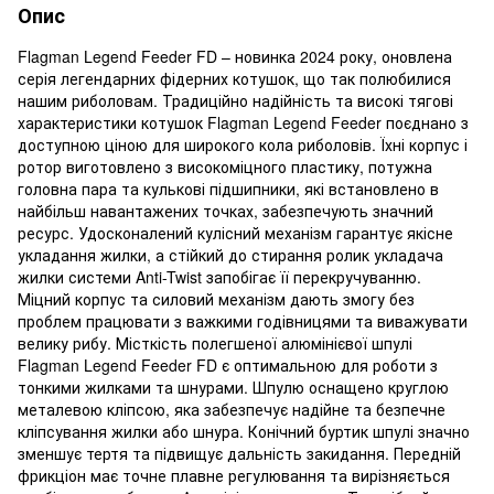
Опис
Flagman Legend Feeder FD – новинка 2024 року, оновлена ​​
серія легендарних фідерних котушок, що так полюбилися
нашим риболовам. Традиційно надійність та високі тягові
характеристики котушок Flagman Legend Feeder поєднано з
доступною ціною для широкого кола риболовів. Їхні корпус і
ротор виготовлено з високоміцного пластику, потужна
головна пара та кулькові підшипники, які встановлено в
найбільш навантажених точках, забезпечують значний
ресурс. Удосконалений кулісний механізм гарантує якісне
укладання жилки, а стійкий до стирання ролик укладача
жилки системи Anti-Twist запобігає її перекручуванню.
Міцний корпус та силовий механізм дають змогу без
проблем працювати з важкими годівницями та виважувати
велику рибу. Місткість полегшеної алюмінієвої шпулі
Flagman Legend Feeder FD є оптимальною для роботи з
тонкими жилками та шнурами. Шпулю оснащено круглою
металевою кліпсою, яка забезпечує надійне та безпечне
кліпсування жилки або шнура. Конічний буртик шпулі значно
зменшує тертя та підвищує дальність закидання. Передній
фрикціон має точне плавне регулювання та вирізняється