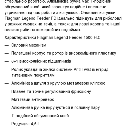
стабільною роботою. Алюмінієва ручка має Т-подібний
обгумований кноб, який гарантує надійне і впевнене
утримання під час роботи з котушкою. Оновлені котушки
Flagman Legend Feeder FD ідеально підійдуть для риболовлі
у важких умовах на течії, а також для ловлі коропа та іншої
великої риби на комерційних водоймах.
Характеристики Flagman Legend Feeder 4500 FD:
Силовий механізм
Полегшені корпус та ротор із високоміцного пластику
6+1 високоякісних підшипників
Ролик укладача жилки системи Anti-Twist із нітрид
титановим покриттям
Алюмінієва шпуля з круглою металевою кліпсою
Плавне та точне регулювання фрикціону
Миттєвий антиреверс
Алюмінієва ручка вкручується в головну пару
Т-подібний обгумований кноб
Редукція: 4,6:1