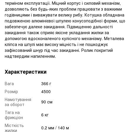
терміном експлуатації. Міцний корпус і силовий механізм,
дозволяють без будь-яких проблем працювати з важкими
годівницями і виважувати велику рибу. Котушка обладнана
подовженою алюмінієвої шпулею конусоподібної форми, що
забезпечує далеке закидання. Підвищенню дальності
закидання також сприяє якісне укладання жилки за
допомогою вдосконаленого кулісного механізму. Металева
кліпса на шпулі має високу міцність і не пошкоджує
зафіксований шнур під час закиданні. Ролик покритий
надтвердим напиленням.
Характеристики
Вага
366 г
Розмір
4500
Намотування
90 см
за оборот
Тяга на
6 кг
фрикціон
Місткість
0.2 мм / 140 м
жилки