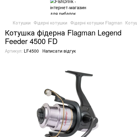
Котушки
Фідерні котушки
Фідерні котушки Flagman
Котуш
Котушка фідерна Flagman Legend
Feeder 4500 FD
Артикул:
LF4500
Написати відгук