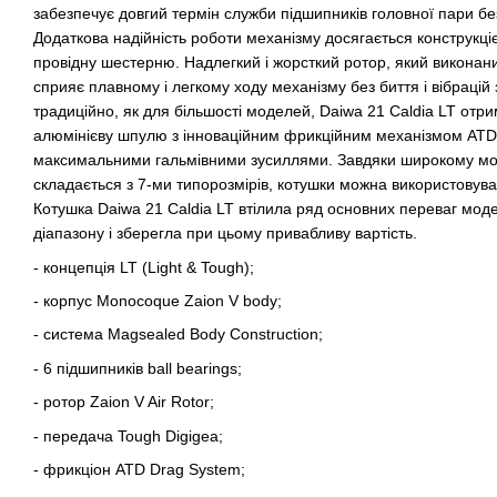
забезпечує довгий термін служби підшипників головної пари бе
Додаткова надійність роботи механізму досягається конструкціє
провідну шестерню. Надлегкий і жорсткий ротор, який виконаний
сприяє плавному і легкому ходу механізму без биття і вібрацій
традиційно, як для більшості моделей, Daiwa 21 Caldia LT отри
алюмінієву шпулю з інноваційним фрикційним механізмом ATD
максимальними гальмівними зусиллями. Завдяки широкому мо
складається з 7-ми типорозмірів, котушки можна використовува
Котушка Daiwa 21 Caldia LT втілила ряд основних переваг моде
діапазону і зберегла при цьому привабливу вартість.
- концепція LT (Light & Tough);
- корпус Monocoque Zaion V body;
- система Magsealed Body Construction;
- 6 підшипників ball bearings;
- ротор Zaion V Air Rotor;
- передача Tough Digigea;
- фрикціон ATD Drag System;