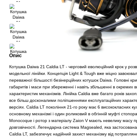
Опис
Котушка Daiwa 21 Caldia LT - черговий еволюційний крок у роз
модельної лінійки. Концепція Light & Tough вже міцно завоювала
переважної більшості безінерційних котушок Daiwa. Головні кри
габаритів і маси при збереженні і навіть збільшенні в окремих 
характеристик механізмів. Лінійка Caldia вже багато років захо
все більш досконалими поліпшеннями експлуатаційних характ
версіях. Caldia LT покоління 21-го року має 6 висококласних ку
основному механізмі і один роликовий в обгінній муфті стопора
Monocoque і ротор з матеріалу Zaion V мають невелику масу при
довговічності. Легендарна система Magsealed, яка застосована
Caldia LT, забезпечує надійний захист механізму від потраплянн