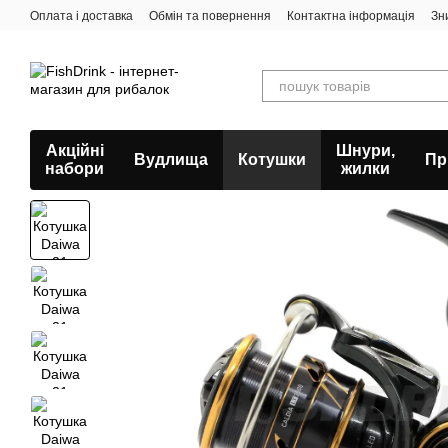
Перейти к основному контенту
Оплата і доставка
Обмін та повернення
Контактна інформація
Зн
Акційні
Шнури,
Вудлища
Котушки
Пр
набори
жилки