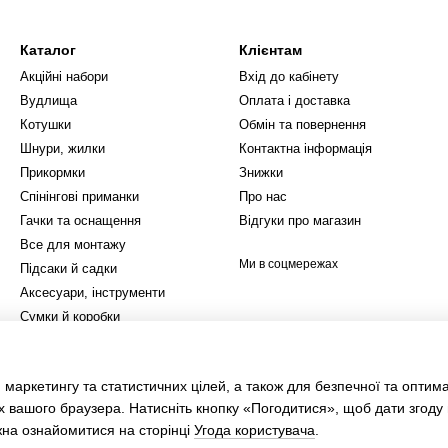
Каталог
Клієнтам
Акційні набори
Вхід до кабінету
Вудлища
Оплата і доставка
Котушки
Обмін та повернення
Шнури, жилки
Контактна інформація
Прикормки
Знижки
Спінінгові приманки
Про нас
Гачки та оснащення
Відгуки про магазин
Все для монтажу
Ми в соцмережах
Підсаки й садки
Аксесуари, інструменти
Сумки й коробки
Зимова ловля
Одяг
 маркетингу та статистичних цілей, а також для безпечної та оптим
Туризм
х вашого браузера. Натисніть кнопку «Погодитися», щоб дати згоду
жна ознайомитися на сторінці
Угода користувача
.