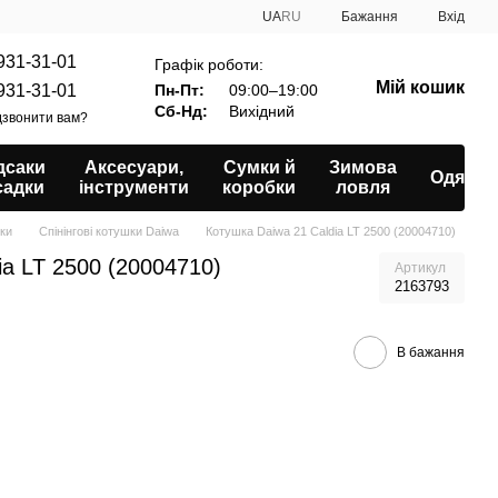
UA
RU
Бажання
Вхід
931-31-01
Графік роботи:
Мій кошик
931-31-01
Пн-Пт:
09:00–19:00
Сб-Нд:
Вихідний
звонити вам?
дсаки
Аксесуари,
Сумки й
Зимова
Одяг
садки
інструменти
коробки
ловля
шки
Спінінгові котушки Daiwa
Котушка Daiwa 21 Caldia LT 2500 (20004710)
ia LT 2500 (20004710)
Артикул
2163793
В бажання