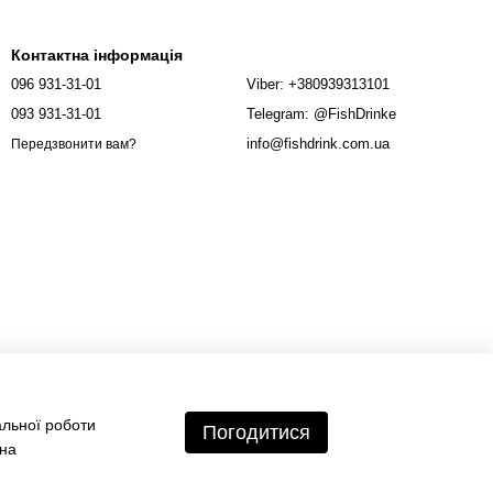
Контактна інформація
096 931-31-01
Viber: +380939313101
093 931-31-01
Telegram: @FishDrinke
info@fishdrink.com.ua
Передзвонити вам?
альної роботи
Погодитися
 на