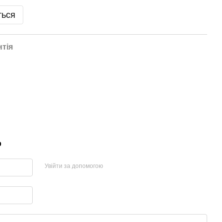
ться
нтія
р
Увійти за допомогою