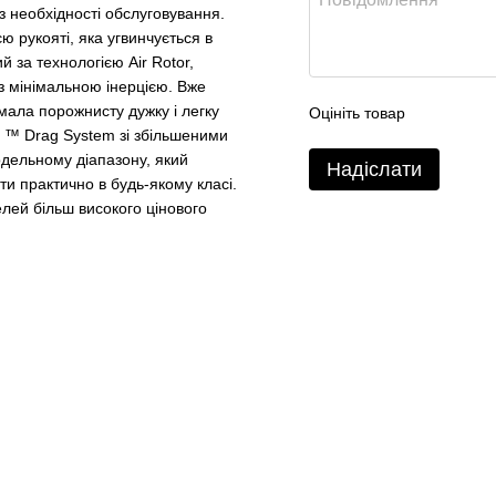
з необхідності обслуговування.
ю рукояті, яка угвинчується в
 за технологією Air Rotor,
 з мінімальною інерцією. Вже
мала порожнисту дужку і легку
Оцініть товар
 ™ Drag System зі збільшеними
дельному діапазону, який
Надіслати
ти практично в будь-якому класі.
лей більш високого цінового