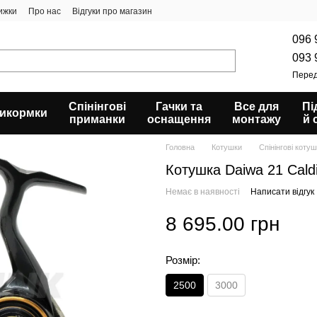
ижки
Про нас
Відгуки про магазин
096 
093 
Перед
Спінінгові
Гачки та
Все для
Пі
икормки
приманки
оснащення
монтажу
й 
Головна
Котушки
Спінінгові коту
Котушка Daiwa 21 Cald
Немає в наявності
Написати відгук
8 695.00 грн
Розмір:
2500
3000