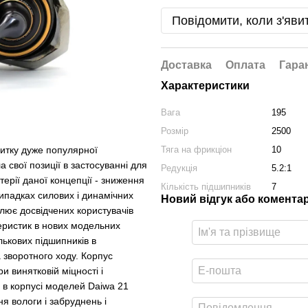
Повідомити, коли з'яви
Доставка
Оплата
Гара
Характеристики
Вага
195
Розмір
2500
Тяга на фрикціон
10
витку дуже популярної
 свої позиції в застосуванні для
Редукція
5.2:1
терії даної концепції - зниження
Кількість підшипників
7
випадках силових і динамічних
Новий відгук або комента
плює досвідчених користувачів
еристик в нових модельних
лькових підшипників в
 зворотного ходу. Корпус
 винятковій міцності і
 в корпусі моделей Daiwa 21
я вологи і забруднень і