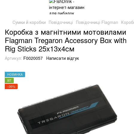
Сумки й коробки
Повідочниці
Повідочниці Flagman
Коробк
Коробка з магнітними мотовилами
Flagman Tregaron Accessory Box with
Rig Sticks 25x13x4см
Артикул:
F0020057
Написати відгук
НОВИНКА
ХІТ
−30%