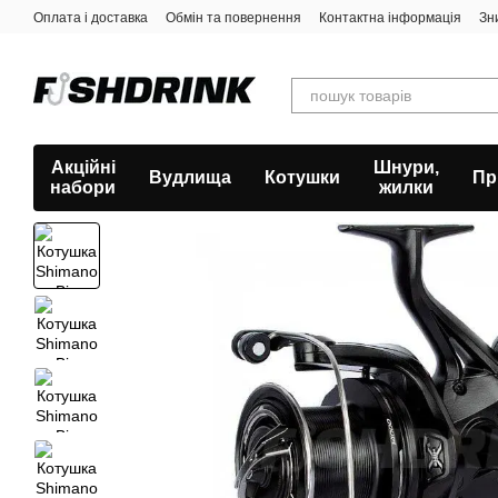
Перейти к основному контенту
Оплата і доставка
Обмін та повернення
Контактна інформація
Зн
Акційні
Шнури,
Вудлища
Котушки
Пр
набори
жилки