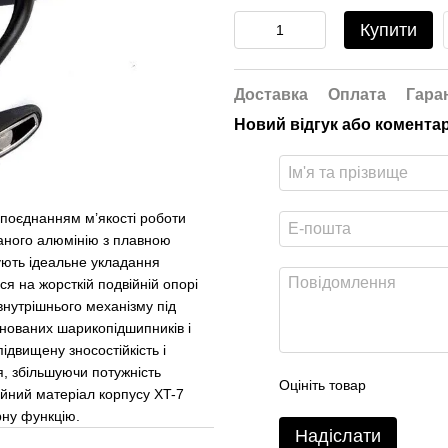
Купити
Доставка
Оплата
Гара
Новий відгук або комента
 поєднанням м’якості роботи
ваного алюмінію з плавною
ують ідеальне укладання
я на жорсткій подвійній опорі
нутрішнього механізму під
нованих шарикопідшипників і
двищену зносостійкість і
я, збільшуючи потужність
Оцініть товар
ійний матеріал корпусу XT-7
рну функцію.
Надіслати