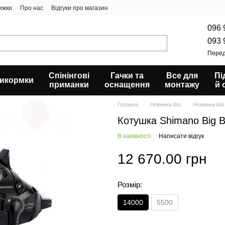
ижки
Про нас
Відгуки про магазин
096 
093 
Перед
Спінінгові
Гачки та
Все для
Пі
икормки
приманки
оснащення
монтажу
й 
Головна
Новинки ibis
Новинки ibi
Котушка Shimano Big B
В наявності
Написати відгук
12 670.00 грн
Розмір:
14000
5500