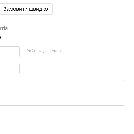
Замовити швидко
нтія
р
Увійти за допомогою