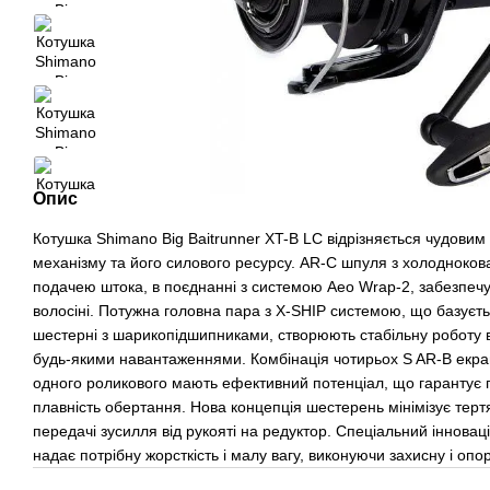
Опис
Котушка Shimano Big Baitrunner XT-B LC відрізняється чудовим
механізму та його силового ресурсу. AR-C шпуля з холодноко
подачею штока, в поєднанні з системою Aeo Wrap-2, забезпеч
волосіні. Потужна головна пара з X-SHIP системою, що базуєтьс
шестерні з шарикопідшипниками, створюють стабільну роботу в
будь-якими навантаженнями. Комбінація чотирьох S AR-B екра
одного роликового мають ефективний потенціал, що гарантує пі
плавність обертання. Нова концепція шестерень мінімізує терт
передачі зусилля від рукояті на редуктор. Спеціальний інновац
надає потрібну жорсткість і малу вагу, виконуючи захисну і опо