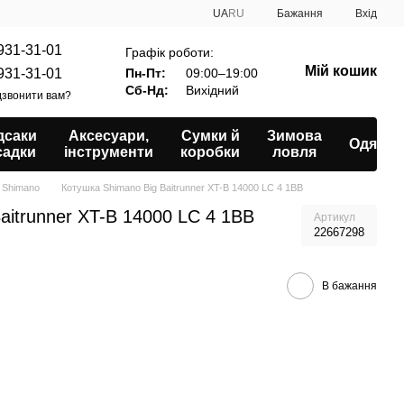
UA
RU
Бажання
Вхід
931-31-01
Графік роботи:
Мій кошик
931-31-01
Пн-Пт:
09:00–19:00
Сб-Нд:
Вихідний
звонити вам?
дсаки
Аксесуари,
Сумки й
Зимова
Одяг
садки
інструменти
коробки
ловля
s Shimano
Котушка Shimano Big Baitrunner XT-B 14000 LC 4 1BB
aitrunner XT-B 14000 LC 4 1BB
Артикул
22667298
В бажання