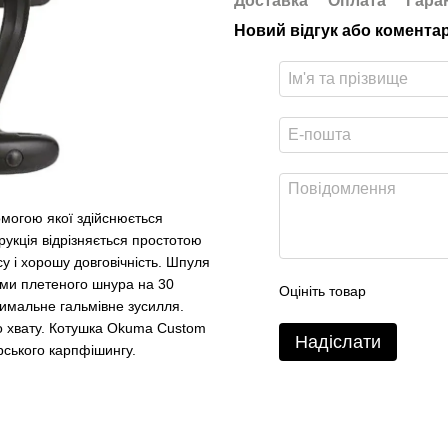
Доставка
Оплата
Гара
Новий відгук або комента
могою якої здійснюється
рукція відрізняється простотою
у і хорошу довговічність. Шпуля
ами плетеного шнура на 30
Оцініть товар
имальне гальмівне зусилля.
о хвату. Котушка Okuma Custom
Надіслати
рського карпфішингу.