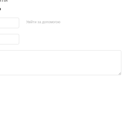
нтія
р
Увійти за допомогою