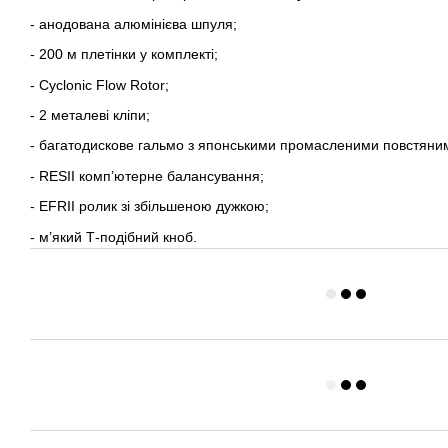
- анодована алюмінієва шпуля;
- 200 м плетінки у комплекті;
- Cyclonic Flow Rotor;
- 2 металеві кліпи;
- багатодискове гальмо з японськими промасленими повстян
- RESII комп’ютерне балансування;
- EFRII ролик зі збільшеною дужкою;
- м’який Т-подібний кноб.