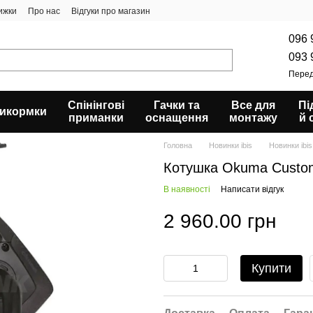
ижки
Про нас
Відгуки про магазин
096 
093 
Перед
Спінінгові
Гачки та
Все для
Пі
икормки
приманки
оснащення
монтажу
й 
Головна
Новинки ibis
Новинки ibi
Котушка Okuma Custom
В наявності
Написати відгук
2 960.00 грн
Купити