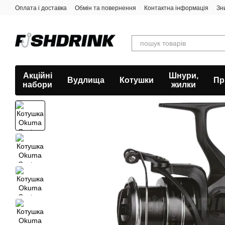
Перейти к основному контенту
Оплата і доставка
Обмін та повернення
Контактна інформація
Зн
Акційні
Шнури,
Вудлища
Котушки
Пр
набори
жилки