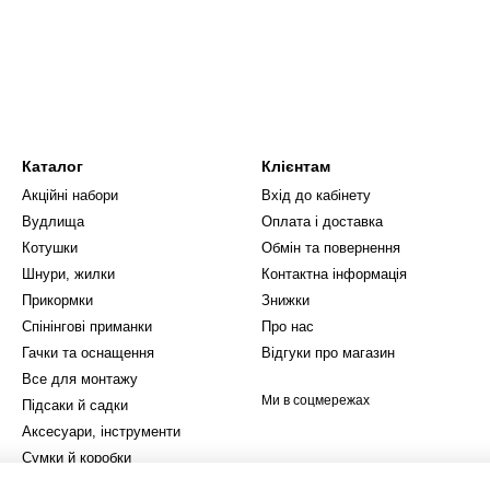
Каталог
Клієнтам
Акційні набори
Вхід до кабінету
Вудлища
Оплата і доставка
Котушки
Обмін та повернення
Шнури, жилки
Контактна інформація
Прикормки
Знижки
Спінінгові приманки
Про нас
Гачки та оснащення
Відгуки про магазин
Все для монтажу
Ми в соцмережах
Підсаки й садки
Аксесуари, інструменти
Сумки й коробки
Зимова ловля