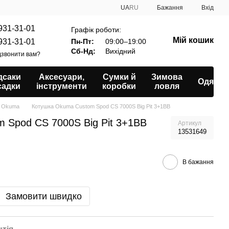
UA
RU
Бажання
Вхід
931-31-01
Графік роботи:
Мій кошик
931-31-01
Пн-Пт:
09:00–19:00
Сб-Нд:
Вихідний
звонити вам?
дсаки
Аксесуари,
Сумки й
Зимова
Одяг
садки
інструменти
коробки
ловля
s Okuma
Котушка Okuma Custom Spod CS 7000S Big Pit 3+1BB
 Spod CS 7000S Big Pit 3+1BB
Артикул
13531649
В бажання
Замовити швидко