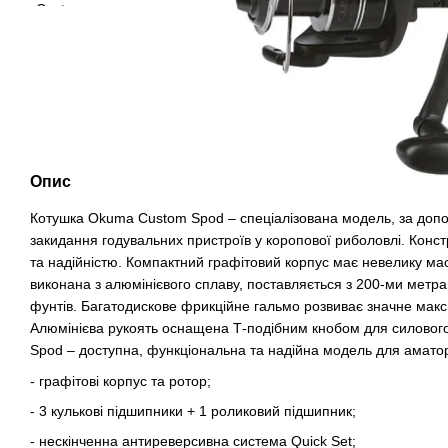
Опис
Котушка Okuma Custom Spod – спеціалізована модель, за допо
закидання годувальних пристроїв у коропової риболовлі. Конст
та надійністю. Компактний графітовий корпус має невелику мас
виконана з алюмінієвого сплаву, поставляється з 200-ми метр
фунтів. Багатодискове фрикційне гальмо розвиває значне макс
Алюмінієва рукоять оснащена Т-подібним кнобом для силовог
Spod – доступна, функціональна та надійна модель для амато
- графітові корпус та ротор;
- 3 кулькові підшипники + 1 роликовий підшипник;
- нескінченна антиреверсивна система Quick Set;