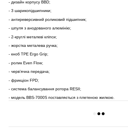
- дизайн корпусу BBD;
- 3 шарикопідшипники;
- антиреверсивний роликовий підшипник;
- шпуля з анодованого алюмінію;
- 2-круглі металеві кліпси;
- жорстка металева ручка;
- кноб TPE Ergo Grip;
- ролик Even Flow;
- черв’ячна передача;
- фрикціон FPD;
- система балансування ротора RESII;
- модель BBS-7000S поставляється з плетеною жилкою.