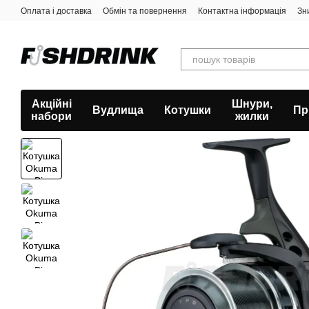
Перейти к основному контенту
Оплата і доставка
Обмін та повернення
Контактна інформація
Зн
Акційні
Шнури,
Вудлища
Котушки
Пр
набори
жилки