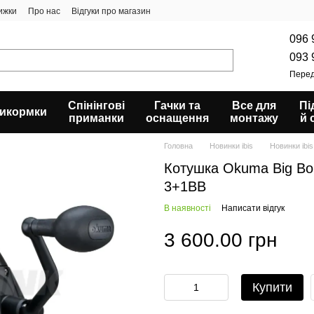
ижки
Про нас
Відгуки про магазин
096 
093 
Перед
Спінінгові
Гачки та
Все для
Пі
икормки
приманки
оснащення
монтажу
й 
Головна
Новинки ibis
Новинки ibi
Котушка Okuma Big Bo
3+1BB
В наявності
Написати відгук
3 600.00 грн
Купити