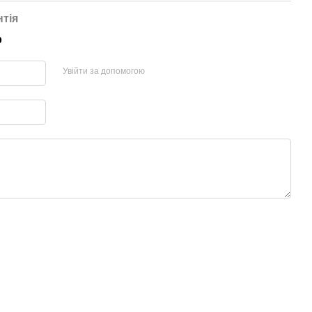
нтія
р
Увійти за допомогою