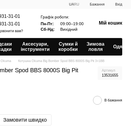
UA
RU
Бажання
Вхід
931-31-01
Графік роботи:
Мій кошик
931-31-01
Пн-Пт:
09:00–19:00
Сб-Нд:
Вихідний
звонити вам?
дсаки
Аксесуари,
Сумки й
Зимова
Одяг
садки
інструменти
коробки
ловля
s Okuma
Котушка Okuma Big Bomber Spod BBS 8000S Big Pit 3+1BB
mber Spod BBS 8000S Big Pit
Артикул
13531655
В бажання
Замовити швидко