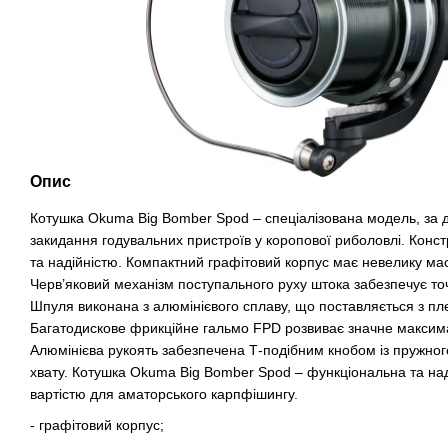
Опис
Котушка Okuma Big Bomber Spod – спеціалізована модель, за 
закидання годувальних пристроїв у коропової риболовлі. Конст
та надійністю. Компактний графітовий корпус має невелику масу
Черв’яковий механізм поступального руху штока забезпечує точ
Шпуля виконана з алюмінієвого сплаву, що поставляється з п
Багатодискове фрикційне гальмо FPD розвиває значне максима
Алюмінієва рукоять забезпечена Т-подібним кнобом із пружног
хвату. Котушка Okuma Big Bomber Spod – функціональна та на
вартістю для аматорського карпфішингу.
- графітовий корпус;