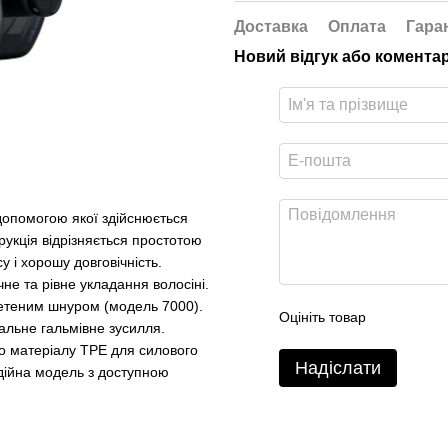
Доставка
Оплата
Гара
Новий відгук або комента
допомогою якої здійснюється
рукція відрізняється простотою
 і хорошу довговічність.
не та рівне укладання волосіні.
летеним шнуром (модель 7000).
Оцініть товар
льне гальмівне зусилля.
о матеріалу TPE для силового
Надіслати
дійна модель з доступною