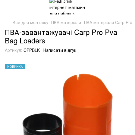
Все для монтажу
ПВА матеріали
ПВА матеріали Carp Pro
ПВА-завантажувачі Carp Pro Pva
Bag Loaders
Артикул:
CPPBLK
Написати відгук
НОВИНКА