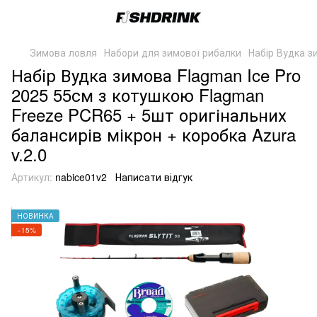
Зимова ловля
Набори для зимової рибалки
Набір Вудка з
Набір Вудка зимова Flagman Ice Pro
2025 55см з котушкою Flagman
Freeze PCR65 + 5шт оригінальних
балансирів мікрон + коробка Azura
v.2.0
Артикул:
nabice01v2
Написати відгук
НОВИНКА
−15%