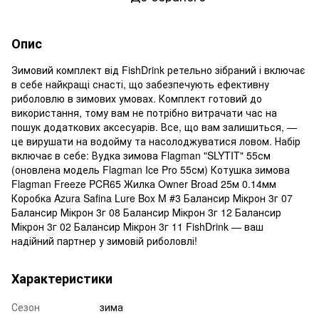
Опис
Зимовий комплект від FishDrink ретельно зібраний і включає
в себе найкращі снасті, що забезпечують ефективну
риболовлю в зимових умовах. Комплект готовий до
використання, тому вам не потрібно витрачати час на
пошук додаткових аксесуарів. Все, що вам залишиться, —
це вирушати на водойму та насолоджуватися ловом. Набір
включає в себе: Вудка зимова Flagman "SLYTIT" 55см
(оновлена модель Flagman Ice Pro 55см) Котушка зимова
Flagman Freeze PCR65 Жилка Owner Broad 25м 0.14мм
Коробка Azura Safina Lure Box M #3 Балансир Мікрон 3г 07
Балансир Мікрон 3г 08 Балансир Мікрон 3г 12 Балансир
Мікрон 3г 02 Балансир Мікрон 3г 11 FishDrink — ваш
надійний партнер у зимовій риболовлі!
Характеристики
Сезон
зима