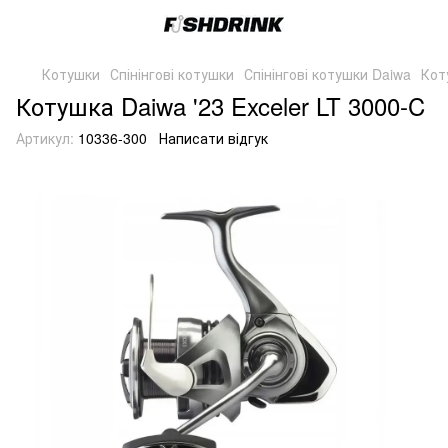
Котушки
Спінінгові котушки
Спінінгові котушки Daiwa
Кот
Котушка Daiwa '23 Exceler LT 3000-C
Артикул:
10336-300
Написати відгук