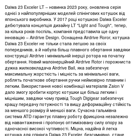
Daiwa 23 Exceler LT – новинка 2023 року, оновлена серія
однієї з найпопулярніших моделей спінінгових котушок від
японського виробника. У 2017 році котушкою Daiwa Exceler
дебютувала концепція дизайну LT "Light and Tough", тепер,
за кілька років поспіль, компанія представила ще одну
інновацію – Airdrive Design. Оснащена Airdrive Roror, котушка
Daiwa 23 Exceler не тільки стала легшою за своїх
попередників, а й набула більш плавного обертання завдяки
конструкції Airdrive і мінімальній інерції ротора на початку
обертання. Новий малоінерційний Airdrive Rotor і порожниста
дужка жилковкладача Airdrive Bail, яка забезпечує
максимальну жорсткість і міцність за мінімальної ваги,
роблять початкове обертання ручки неймовірно плавним і
легким. Використання нової комбінації матеріалів Zaion V
дало змогу зробити корпус котушки ще більш легким і
міцнішим, завдяки чому привід Tough Digigear забезпечує
кращу передачу потужності та вищу деформаційну стійкість
за меншого розміру й меншої ваги. Сучасна гальмівна
система ATD гарантує плавну роботу фрикціона незалежно
від навантаження і пропонує оптимізовану силу опору за
одночасної високої чутливості. Міцна, надійна й легка
котушка для спінінга Daiwa 23 Exceler, безсумнівно, стане