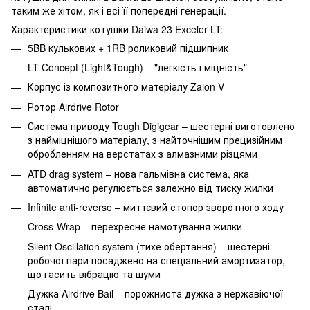
таким же хітом, як і всі її попередні генерації.
Характеристики котушки Daiwa 23 Exceler LT:
5BB кулькових + 1RB роликовий підшипник
LT Concept (Light&Tough) – "легкість і міцність"
Корпус із композитного матеріалу Zaion V
Ротор Airdrive Rotor
Система приводу Tough Digigear – шестерні виготовлено
з найміцнішого матеріалу, з найточнішим прецизійним
обробленням на верстатах з алмазними різцями
ATD drag system – нова гальмівна система, яка
автоматично регулюється залежно від тиску жилки
Infinite anti-reverse – миттєвий стопор зворотного ходу
Cross-Wrap – перехресне намотування жилки
Silent Oscillation system (тихе обертання) – шестерні
робочої пари посаджено на спеціальний амортизатор,
що гасить вібрацію та шуми
Дужка Airdrive Bail – порожниста дужка з нержавіючої
сталі