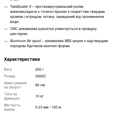
Twistbuster II – протизакручувальний ролик
жилковкладача з точеної бронзи з покриттям твердим
хромом і нітридом титану, захищений від проникнення
води
CNC алюмінієва рукоятка угвинчується в провідну
шестерню
Aluminum Air spool – алюмінієва ABS шпуля з надтвердим
переднім буртиком конічної форми
Характеристики
Вага
200 г
Розмір
3000C
Намотування
80 см
за оборот
Тяга на
10 кг
фрикціон
Місткість
0.23 мм / 150 м
жилки